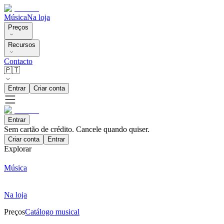
Música
Na loja
Preços
Recursos
Contacto
🇵🇹
Entrar
Criar conta
Entrar
Sem cartão de crédito. Cancele quando quiser.
Criar conta
Entrar
Explorar
Música
Na loja
Preços
Catálogo musical