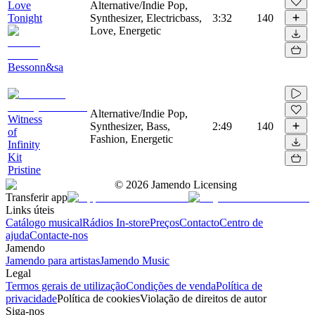
Love
Alternative/Indie Pop,
Tonight
Synthesizer, Electricbass,
3:32
140
Love, Energetic
Bessonn&sa
Alternative/Indie Pop,
Witness
Synthesizer, Bass,
2:49
140
of
Fashion, Energetic
Infinity
Kit
Pristine
©
2026
Jamendo Licensing
Transferir app
Links úteis
Catálogo musical
Rádios In-store
Preços
Contacto
Centro de
ajuda
Contacte-nos
Jamendo
Jamendo para artistas
Jamendo Music
Legal
Termos gerais de utilização
Condições de venda
Política de
privacidade
Política de cookies
Violação de direitos de autor
Siga-nos