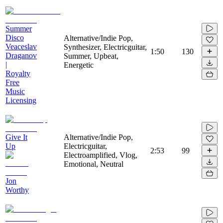
Summer
Disco
Alternative/Indie Pop,
Veaceslav
Synthesizer, Electricguitar,
1:50
130
Draganov
Summer, Upbeat,
|
Energetic
Royalty
Free
Music
Licensing
Give It
Alternative/Indie Pop,
Up
Electricguitar,
2:53
99
Electroamplified, Vlog,
Emotional, Neutral
Jon
Worthy