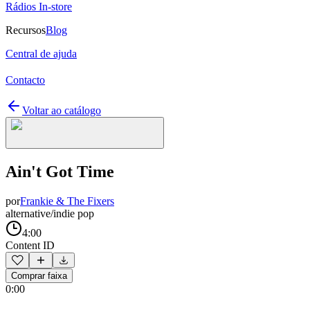
Rádios In-store
Recursos
Blog
Central de ajuda
Contacto
Voltar ao catálogo
Ain't Got Time
por
Frankie & The Fixers
alternative/indie pop
4:00
Content ID
Comprar faixa
0:00