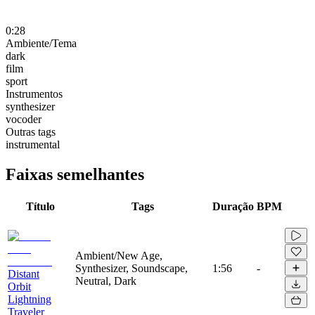
0:28
Ambiente/Tema
dark
film
sport
Instrumentos
synthesizer
vocoder
Outras tags
instrumental
Faixas semelhantes
Título
Tags
Duração
BPM
Ambient/New Age,
Synthesizer, Soundscape,
1:56
-
Distant
Neutral, Dark
Orbit
Lightning
Traveler