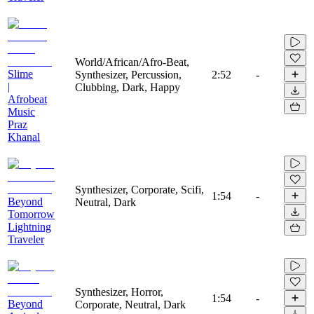
World/African/Afro-Beat,
Slime
Synthesizer, Percussion,
2:52
-
|
Clubbing, Dark, Happy
Afrobeat
Music
Praz
Khanal
Synthesizer, Corporate, Scifi,
1:54
-
Beyond
Neutral, Dark
Tomorrow
Lightning
Traveler
Synthesizer, Horror,
1:54
-
Beyond
Corporate, Neutral, Dark