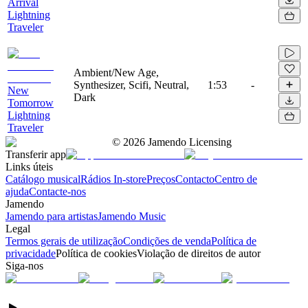
Arrival
Lightning
Traveler
Ambient/New Age,
Synthesizer, Scifi, Neutral,
1:53
-
New
Dark
Tomorrow
Lightning
Traveler
©
2026
Jamendo Licensing
Transferir app
Links úteis
Catálogo musical
Rádios In-store
Preços
Contacto
Centro de
ajuda
Contacte-nos
Jamendo
Jamendo para artistas
Jamendo Music
Legal
Termos gerais de utilização
Condições de venda
Política de
privacidade
Política de cookies
Violação de direitos de autor
Siga-nos