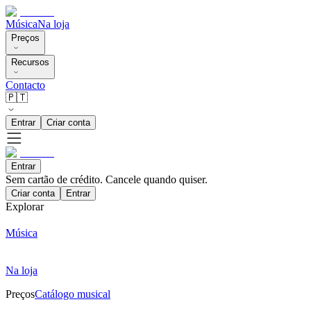
Música
Na loja
Preços
Recursos
Contacto
🇵🇹
Entrar
Criar conta
Entrar
Sem cartão de crédito. Cancele quando quiser.
Criar conta
Entrar
Explorar
Música
Na loja
Preços
Catálogo musical