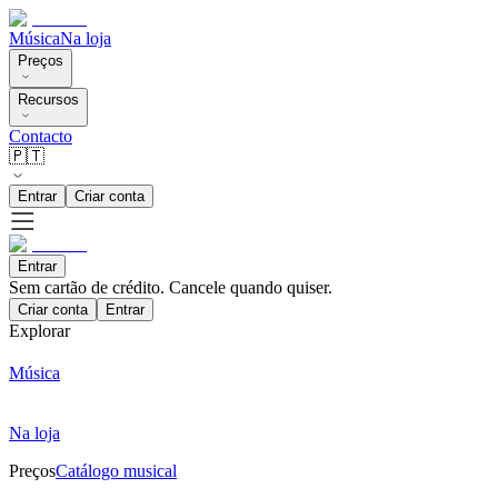
Música
Na loja
Preços
Recursos
Contacto
🇵🇹
Entrar
Criar conta
Entrar
Sem cartão de crédito. Cancele quando quiser.
Criar conta
Entrar
Explorar
Música
Na loja
Preços
Catálogo musical