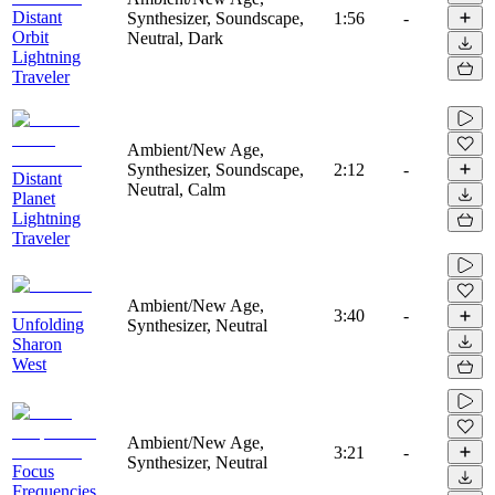
Distant
Synthesizer, Soundscape,
1:56
-
Orbit
Neutral, Dark
Lightning
Traveler
Ambient/New Age,
Synthesizer, Soundscape,
2:12
-
Distant
Neutral, Calm
Planet
Lightning
Traveler
Ambient/New Age,
3:40
-
Unfolding
Synthesizer, Neutral
Sharon
West
Ambient/New Age,
3:21
-
Synthesizer, Neutral
Focus
Frequencies