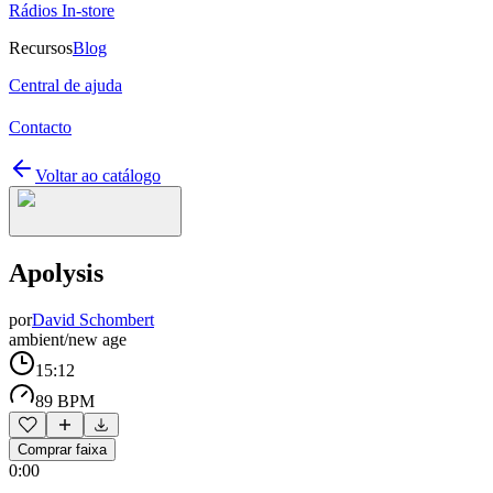
Rádios In-store
Recursos
Blog
Central de ajuda
Contacto
Voltar ao catálogo
Apolysis
por
David Schombert
ambient/new age
15:12
89 BPM
Comprar faixa
0:00