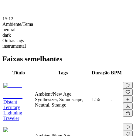
15:12
Ambiente/Tema
neutral
dark
Outras tags
instrumental
Faixas semelhantes
Título
Tags
Duração
BPM
Ambient/New Age,
Synthesizer, Soundscape,
1:56
-
Distant
Neutral, Strange
Territory
Lightning
Traveler
Ambient/New Age,