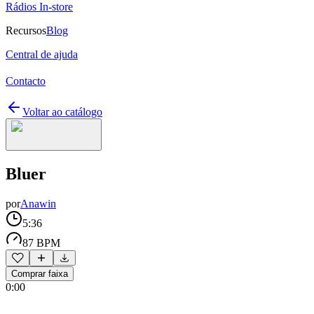
Rádios In-store
Recursos
Blog
Central de ajuda
Contacto
Voltar ao catálogo
Bluer
por
Anawin
5:36
87 BPM
Comprar faixa
0:00