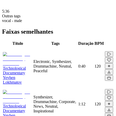
5:36
Outras tags
vocal - male
Faixas semelhantes
Título
Tags
Duração
BPM
Electronic, Synthesizer,
Drummachine, Neutral,
0:40
120
Technological
Peaceful
Documentary
Yevhen
Lokhmatov
Synthesizer,
Drummachine, Corporate,
1:12
120
Technological
News, Neutral,
Documentary
Inspirational
Yevhen