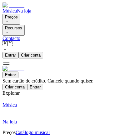
Música
Na loja
Preços
Recursos
Contacto
🇵🇹
Entrar
Criar conta
Entrar
Sem cartão de crédito. Cancele quando quiser.
Criar conta
Entrar
Explorar
Música
Na loja
Preços
Catálogo musical