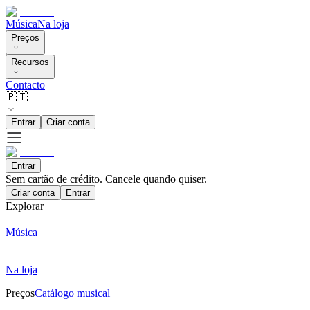
Música
Na loja
Preços
Recursos
Contacto
🇵🇹
Entrar
Criar conta
Entrar
Sem cartão de crédito. Cancele quando quiser.
Criar conta
Entrar
Explorar
Música
Na loja
Preços
Catálogo musical