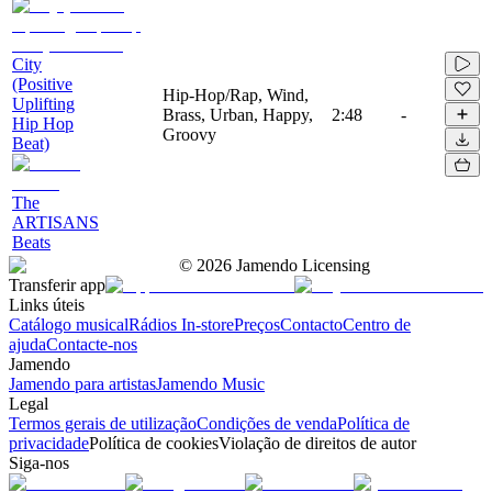
City
(Positive
Hip-Hop/Rap, Wind,
Uplifting
Brass, Urban, Happy,
2:48
-
Hip Hop
Groovy
Beat)
The
ARTISANS
Beats
©
2026
Jamendo Licensing
Transferir app
Links úteis
Catálogo musical
Rádios In-store
Preços
Contacto
Centro de
ajuda
Contacte-nos
Jamendo
Jamendo para artistas
Jamendo Music
Legal
Termos gerais de utilização
Condições de venda
Política de
privacidade
Política de cookies
Violação de direitos de autor
Siga-nos