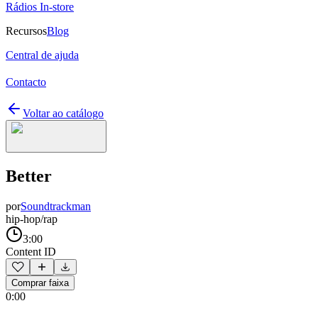
Rádios In-store
Recursos
Blog
Central de ajuda
Contacto
Voltar ao catálogo
Better
por
Soundtrackman
hip-hop/rap
3:00
Content ID
Comprar faixa
0:00