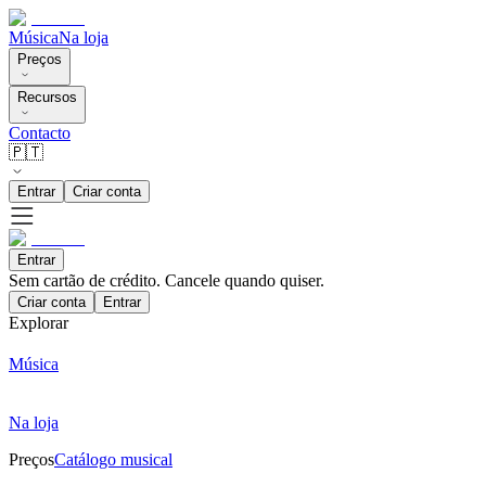
Música
Na loja
Preços
Recursos
Contacto
🇵🇹
Entrar
Criar conta
Entrar
Sem cartão de crédito. Cancele quando quiser.
Criar conta
Entrar
Explorar
Música
Na loja
Preços
Catálogo musical