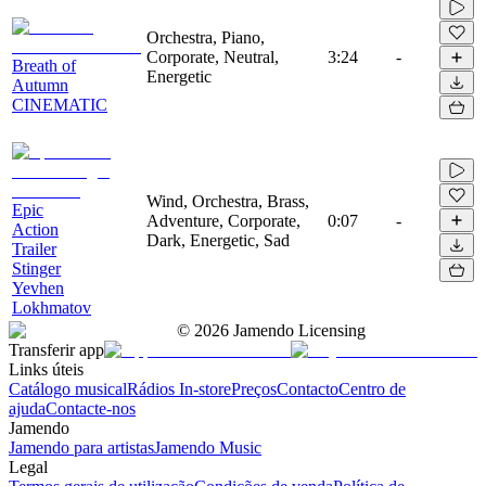
Orchestra, Piano,
Corporate, Neutral,
3:24
-
Breath of
Energetic
Autumn
CINEMATIC
Wind, Orchestra, Brass,
Epic
Adventure, Corporate,
0:07
-
Action
Dark, Energetic, Sad
Trailer
Stinger
Yevhen
Lokhmatov
©
2026
Jamendo Licensing
Transferir app
Links úteis
Catálogo musical
Rádios In-store
Preços
Contacto
Centro de
ajuda
Contacte-nos
Jamendo
Jamendo para artistas
Jamendo Music
Legal