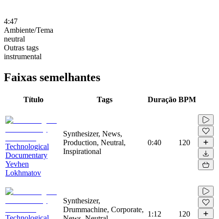
4:47
Ambiente/Tema
neutral
Outras tags
instrumental
Faixas semelhantes
Título
Tags
Duração
BPM
Synthesizer, News,
Production, Neutral,
0:40
120
Technological
Inspirational
Documentary
Yevhen
Lokhmatov
Synthesizer,
Drummachine, Corporate,
1:12
120
Technological
News, Neutral,