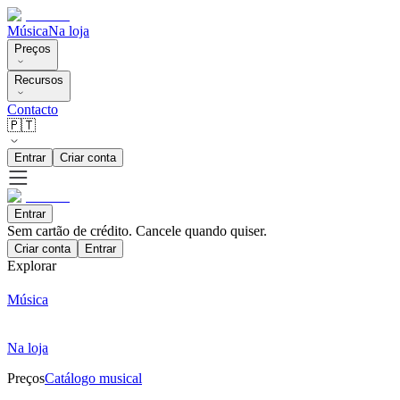
Música
Na loja
Preços
Recursos
Contacto
🇵🇹
Entrar
Criar conta
Entrar
Sem cartão de crédito. Cancele quando quiser.
Criar conta
Entrar
Explorar
Música
Na loja
Preços
Catálogo musical