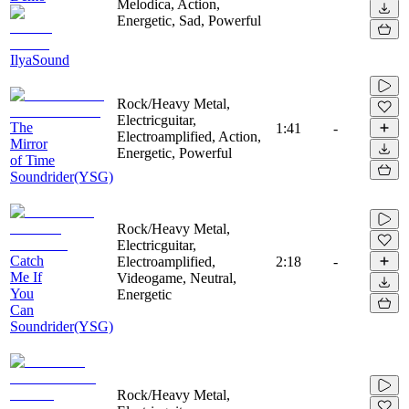
Melodica, Action,
Energetic, Sad, Powerful
IlyaSound
Rock/Heavy Metal,
Electricguitar,
The
1:41
-
Electroamplified, Action,
Mirror
Energetic, Powerful
of Time
Soundrider(YSG)
Rock/Heavy Metal,
Electricguitar,
Catch
Electroamplified,
2:18
-
Me If
Videogame, Neutral,
You
Energetic
Can
Soundrider(YSG)
Rock/Heavy Metal,