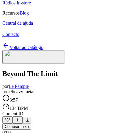
Rádios In-store
Recursos
Blog
Central de ajuda
Contacto
Voltar ao catálogo
Beyond The Limit
por
Le Pample
rock/heavy metal
3:57
134 BPM
Content ID
Comprar faixa
0:00