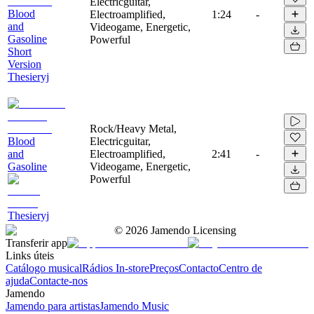
Electricguitar,
Blood
Electroamplified,
1:24
-
and
Videogame, Energetic,
Gasoline
Powerful
Short
Version
Thesieryj
Rock/Heavy Metal,
Blood
Electricguitar,
and
Electroamplified,
2:41
-
Gasoline
Videogame, Energetic,
Powerful
Thesieryj
©
2026
Jamendo Licensing
Transferir app
Links úteis
Catálogo musical
Rádios In-store
Preços
Contacto
Centro de
ajuda
Contacte-nos
Jamendo
Jamendo para artistas
Jamendo Music