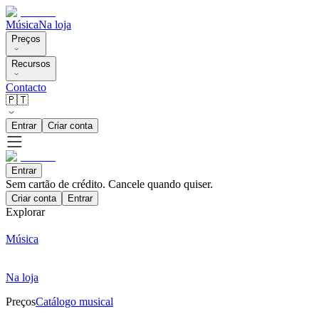
Música
Na loja
Preços
Recursos
Contacto
🇵🇹
Entrar
Criar conta
Entrar
Sem cartão de crédito. Cancele quando quiser.
Criar conta
Entrar
Explorar
Música
Na loja
Preços
Catálogo musical