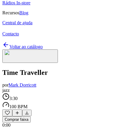
Rádios In-store
Recursos
Blog
Central de ajuda
Contacto
Voltar ao catálogo
Time Traveller
por
Mark Dorricott
jazz
3:30
100 BPM
Comprar faixa
0:00