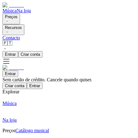
Música
Na loja
Preços
Recursos
Contacto
🇵🇹
Entrar
Criar conta
Entrar
Sem cartão de crédito. Cancele quando quiser.
Criar conta
Entrar
Explorar
Música
Na loja
Preços
Catálogo musical