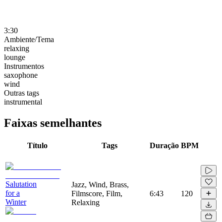
3:30
Ambiente/Tema
relaxing
lounge
Instrumentos
saxophone
wind
Outras tags
instrumental
Faixas semelhantes
Título
Tags
Duração
BPM
Salutation
Jazz, Wind, Brass,
for a
Filmscore, Film,
6:43
120
Winter
Relaxing