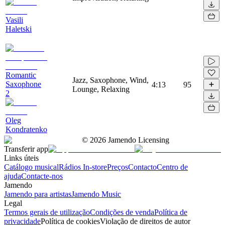
Vasili
Haletski
Romantic
Jazz, Saxophone, Wind,
Saxophone
4:13
95
Lounge, Relaxing
2
Oleg
Kondratenko
©
2026
Jamendo Licensing
Transferir app
Links úteis
Catálogo musical
Rádios In-store
Preços
Contacto
Centro de
ajuda
Contacte-nos
Jamendo
Jamendo para artistas
Jamendo Music
Legal
Termos gerais de utilização
Condições de venda
Política de
privacidade
Política de cookies
Violação de direitos de autor