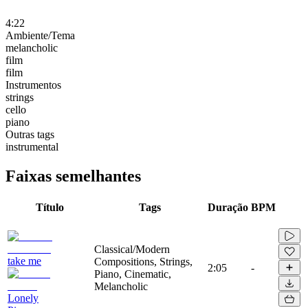
4:22
Ambiente/Tema
melancholic
film
film
Instrumentos
strings
cello
piano
Outras tags
instrumental
Faixas semelhantes
Título
Tags
Duração
BPM
Classical/Modern
take me
Compositions, Strings,
2:05
-
Piano, Cinematic,
Melancholic
Lonely