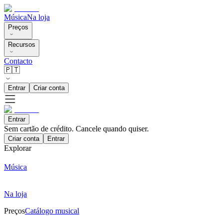
Música
Na loja
Preços
Recursos
Contacto
🇵🇹
Entrar
Criar conta
Entrar
Sem cartão de crédito. Cancele quando quiser.
Criar conta
Entrar
Explorar
Música
Na loja
Preços
Catálogo musical