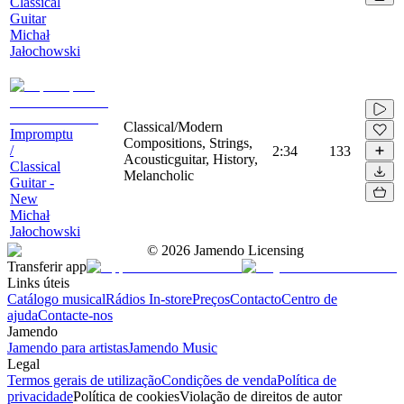
Classical
Guitar
Michał
Jałochowski
Classical/Modern
Impromptu
Compositions, Strings,
/
2:34
133
Acousticguitar, History,
Classical
Melancholic
Guitar -
New
Michał
Jałochowski
©
2026
Jamendo Licensing
Transferir app
Links úteis
Catálogo musical
Rádios In-store
Preços
Contacto
Centro de
ajuda
Contacte-nos
Jamendo
Jamendo para artistas
Jamendo Music
Legal
Termos gerais de utilização
Condições de venda
Política de
privacidade
Política de cookies
Violação de direitos de autor