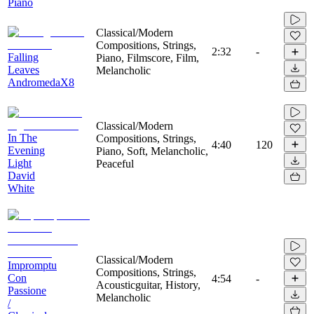
Piano
Classical/Modern
Compositions, Strings,
2:32
-
Falling
Piano, Filmscore, Film,
Leaves
Melancholic
AndromedaX8
Classical/Modern
In The
Compositions, Strings,
4:40
120
Evening
Piano, Soft, Melancholic,
Light
Peaceful
David
White
Classical/Modern
Impromptu
Compositions, Strings,
Con
4:54
-
Acousticguitar, History,
Passione
Melancholic
/