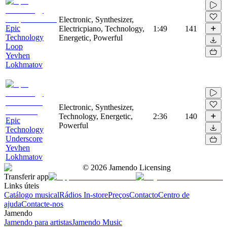
Electronic, Synthesizer,
Epic
Electricpiano, Technology,
1:49
141
Technology
Energetic, Powerful
Loop
Yevhen
Lokhmatov
Electronic, Synthesizer,
Technology, Energetic,
2:36
140
Epic
Powerful
Technology
Underscore
Yevhen
Lokhmatov
©
2026
Jamendo Licensing
Transferir app
Links úteis
Catálogo musical
Rádios In-store
Preços
Contacto
Centro de
ajuda
Contacte-nos
Jamendo
Jamendo para artistas
Jamendo Music