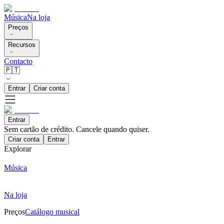
Música
Na loja
Preços
Recursos
Contacto
🇵🇹
Entrar
Criar conta
Entrar
Sem cartão de crédito. Cancele quando quiser.
Criar conta
Entrar
Explorar
Música
Na loja
Preços
Catálogo musical