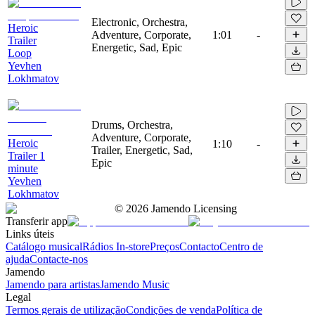
Electronic, Orchestra,
Heroic
Adventure, Corporate,
1:01
-
Trailer
Energetic, Sad, Epic
Loop
Yevhen
Lokhmatov
Drums, Orchestra,
Adventure, Corporate,
Heroic
1:10
-
Trailer, Energetic, Sad,
Trailer 1
Epic
minute
Yevhen
Lokhmatov
©
2026
Jamendo Licensing
Transferir app
Links úteis
Catálogo musical
Rádios In-store
Preços
Contacto
Centro de
ajuda
Contacte-nos
Jamendo
Jamendo para artistas
Jamendo Music
Legal
Termos gerais de utilização
Condições de venda
Política de