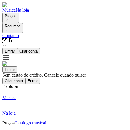
Música
Na loja
Preços
Recursos
Contacto
🇵🇹
Entrar
Criar conta
Entrar
Sem cartão de crédito. Cancele quando quiser.
Criar conta
Entrar
Explorar
Música
Na loja
Preços
Catálogo musical