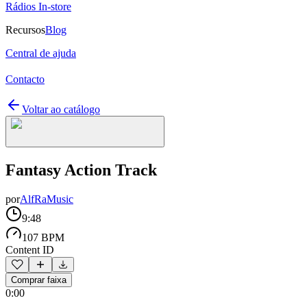
Rádios In-store
Recursos
Blog
Central de ajuda
Contacto
Voltar ao catálogo
Fantasy Action Track
por
AlfRaMusic
9:48
107 BPM
Content ID
Comprar faixa
0:00