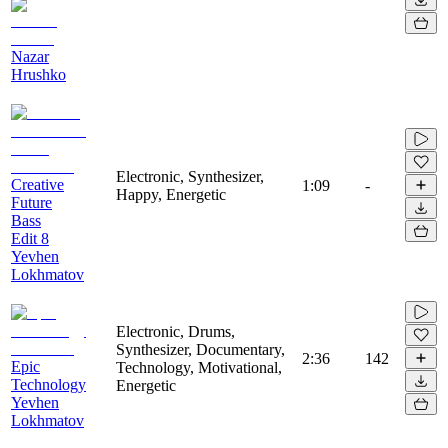
Nazar
Hrushko
Electronic, Synthesizer,
Creative
1:09
-
Happy, Energetic
Future
Bass
Edit 8
Yevhen
Lokhmatov
Electronic, Drums,
Synthesizer, Documentary,
2:36
142
Epic
Technology, Motivational,
Technology
Energetic
Yevhen
Lokhmatov