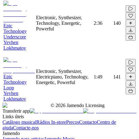
Electronic, Synthesizer,
Technology, Energetic,
2:36
140
Epic
Powerful
Technology
Underscore
Yevhen
Lokhmatov
Electronic, Synthesizer,
Epic
Electricpiano, Technology,
1:49
141
Technology
Energetic, Powerful
Loop
Yevhen
Lokhmatov
©
2026
Jamendo Licensing
Transferir app
Links úteis
Catálogo musical
Rádios In-store
Preços
Contacto
Centro de
ajuda
Contacte-nos
Jamendo
Jamendo para artistas
Jamendo Music