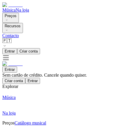
Música
Na loja
Preços
Recursos
Contacto
🇵🇹
Entrar
Criar conta
Entrar
Sem cartão de crédito. Cancele quando quiser.
Criar conta
Entrar
Explorar
Música
Na loja
Preços
Catálogo musical