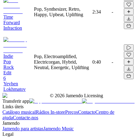
Pop, Synthesizer, Retro,
2:34
-
Happy, Upbeat, Uplifting
Time
Forward
Infraction
Indie
Pop, Electroamplified,
Pop
Electricorgan, Hybrid,
0:40
-
Rock
Neutral, Energetic, Uplifting
Edit
6
Yevhen
Lokhmatov
©
2026
Jamendo Licensing
Transferir app
Links úteis
Catálogo musical
Rádios In-store
Preços
Contacto
Centro de
ajuda
Contacte-nos
Jamendo
Jamendo para artistas
Jamendo Music
Legal