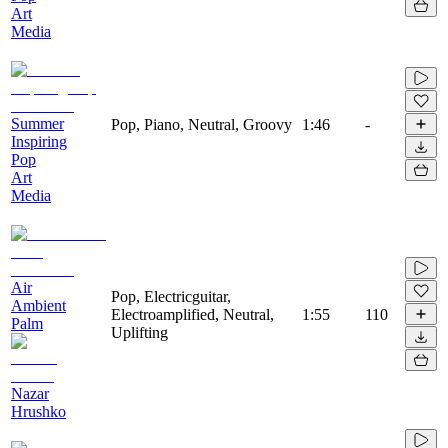
Art
Media
Summer
Pop, Piano, Neutral, Groovy
1:46
-
Inspiring
Pop
Art
Media
Air
Pop, Electricguitar,
Ambient
Electroamplified, Neutral,
1:55
110
Palm
Uplifting
Nazar
Hrushko