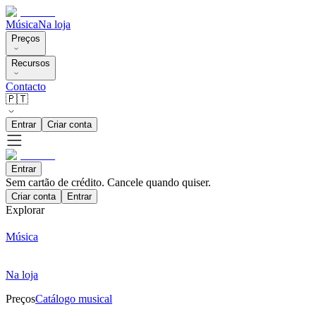
Música
Na loja
Preços
Recursos
Contacto
🇵🇹
Entrar
Criar conta
Entrar
Sem cartão de crédito. Cancele quando quiser.
Criar conta
Entrar
Explorar
Música
Na loja
Preços
Catálogo musical