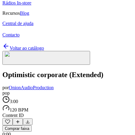
Rádios In-store
Recursos
Blog
Central de ajuda
Contacto
Voltar ao catálogo
Optimistic corporate (Extended)
por
OnionAudioProduction
pop
3:00
120 BPM
Content ID
Comprar faixa
0:00