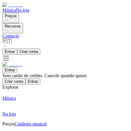
Música
Na loja
Preços
Recursos
Contacto
🇵🇹
Entrar
Criar conta
Entrar
Sem cartão de crédito. Cancele quando quiser.
Criar conta
Entrar
Explorar
Música
Na loja
Preços
Catálogo musical