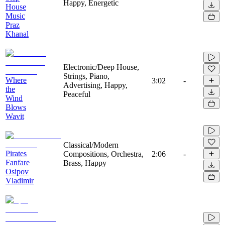
Happy, Energetic
House
Music
Praz
Khanal
Electronic/Deep House,
Strings, Piano,
Where
3:02
-
Advertising, Happy,
the
Peaceful
Wind
Blows
Wavit
Classical/Modern
Pirates
Compositions, Orchestra,
2:06
-
Fanfare
Brass, Happy
Osipov
Vladimir