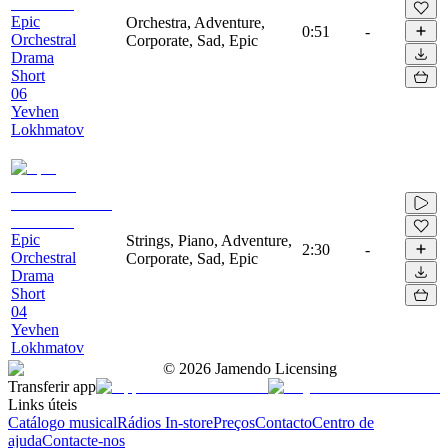
Epic
Orchestra, Adventure,
0:51
-
Orchestral
Corporate, Sad, Epic
Drama
Short
06
Yevhen
Lokhmatov
Epic
Strings, Piano, Adventure,
2:30
-
Orchestral
Corporate, Sad, Epic
Drama
Short
04
Yevhen
Lokhmatov
©
2026
Jamendo Licensing
Transferir app
Links úteis
Catálogo musical
Rádios In-store
Preços
Contacto
Centro de
ajuda
Contacte-nos