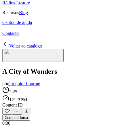
Rádios In-store
Recursos
Blog
Central de ajuda
Contacto
Voltar ao catálogo
A City of Wonders
por
Grégoire Lourme
2:25
121 BPM
Content ID
Comprar faixa
0:00