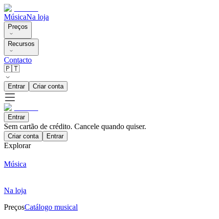
Música
Na loja
Preços
Recursos
Contacto
🇵🇹
Entrar
Criar conta
Entrar
Sem cartão de crédito. Cancele quando quiser.
Criar conta
Entrar
Explorar
Música
Na loja
Preços
Catálogo musical