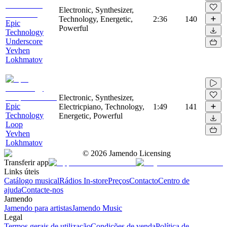
Electronic, Synthesizer,
Technology, Energetic,
2:36
140
Epic
Powerful
Technology
Underscore
Yevhen
Lokhmatov
Electronic, Synthesizer,
Epic
Electricpiano, Technology,
1:49
141
Technology
Energetic, Powerful
Loop
Yevhen
Lokhmatov
©
2026
Jamendo Licensing
Transferir app
Links úteis
Catálogo musical
Rádios In-store
Preços
Contacto
Centro de
ajuda
Contacte-nos
Jamendo
Jamendo para artistas
Jamendo Music
Legal
Termos gerais de utilização
Condições de venda
Política de