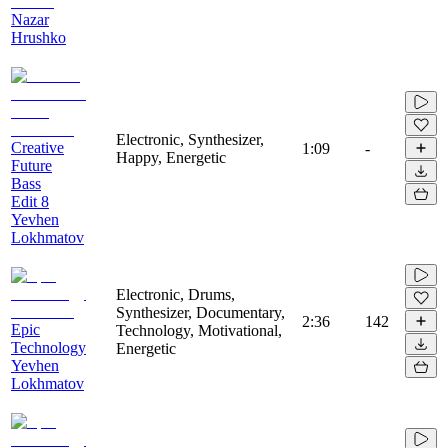
Nazar
Hrushko
Electronic, Synthesizer,
Creative
1:09
-
Happy, Energetic
Future
Bass
Edit 8
Yevhen
Lokhmatov
Electronic, Drums,
Synthesizer, Documentary,
2:36
142
Epic
Technology, Motivational,
Technology
Energetic
Yevhen
Lokhmatov