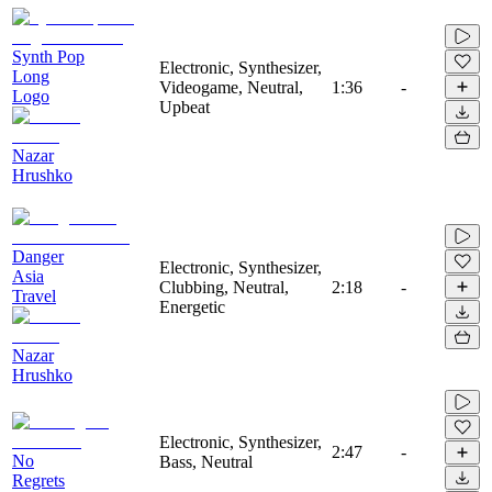
Synth Pop
Electronic, Synthesizer,
Long
Videogame, Neutral,
1:36
-
Logo
Upbeat
Nazar
Hrushko
Danger
Electronic, Synthesizer,
Asia
Clubbing, Neutral,
2:18
-
Travel
Energetic
Nazar
Hrushko
Electronic, Synthesizer,
2:47
-
No
Bass, Neutral
Regrets