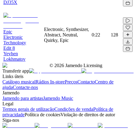
DJ35X
Electronic, Synthesizer,
Epic
Abstract, Neutral,
0:22
128
Electronic
Quirky, Epic
Technology
Edit 8
Yevhen
Lokhmatov
©
2026
Jamendo Licensing
Transferir app
Links úteis
Catálogo musical
Rádios In-store
Preços
Contacto
Centro de
ajuda
Contacte-nos
Jamendo
Jamendo para artistas
Jamendo Music
Legal
Termos gerais de utilização
Condições de venda
Política de
privacidade
Política de cookies
Violação de direitos de autor
Siga-nos