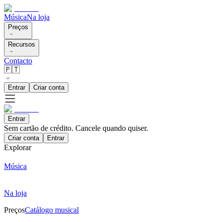
Música
Na loja
Preços
Recursos
Contacto
🇵🇹
Entrar
Criar conta
Entrar
Sem cartão de crédito. Cancele quando quiser.
Criar conta
Entrar
Explorar
Música
Na loja
Preços
Catálogo musical