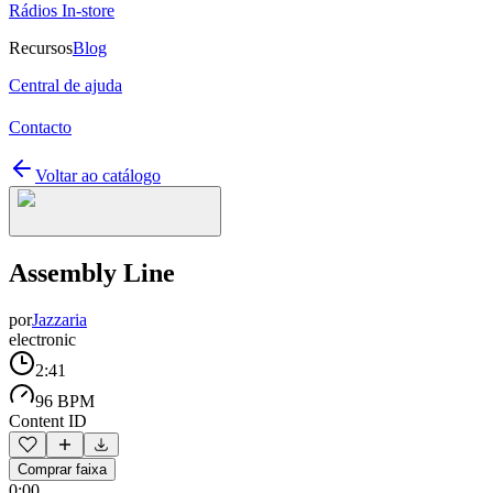
Rádios In-store
Recursos
Blog
Central de ajuda
Contacto
Voltar ao catálogo
Assembly Line
por
Jazzaria
electronic
2:41
96 BPM
Content ID
Comprar faixa
0:00