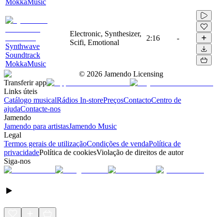
MokkaMusic
Electronic, Synthesizer,
2:16
-
Scifi, Emotional
Synthwave
Soundtrack
MokkaMusic
©
2026
Jamendo Licensing
Transferir app
Links úteis
Catálogo musical
Rádios In-store
Preços
Contacto
Centro de
ajuda
Contacte-nos
Jamendo
Jamendo para artistas
Jamendo Music
Legal
Termos gerais de utilização
Condições de venda
Política de
privacidade
Política de cookies
Violação de direitos de autor
Siga-nos