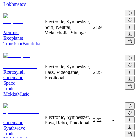
Lokhmatov
Electronic, Synthesizer,
Scifi, Neutral,
2:59
-
Vermos:
Melancholic, Strange
Exoplanet
TransistorBudddha
Electronic, Synthesizer,
Retrosynth
Bass, Videogame,
2:25
-
Cinematic
Emotional
Space
Trailer
MokkaMusic
Electronic, Synthesizer,
2:22
-
Cinematic
Bass, Retro, Emotional
Synthwave
Trailer