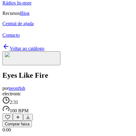
Rádios In-store
Recursos
Blog
Central de ajuda
Contacto
Voltar ao catálogo
Eyes Like Fire
por
neonfish
electronic
2:31
100 BPM
Comprar faixa
0:00