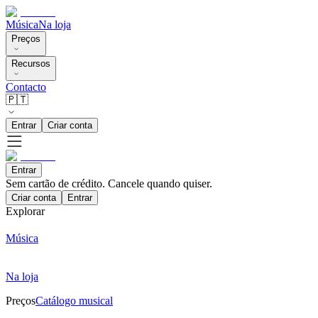
Música
Na loja
Preços
Recursos
Contacto
🇵🇹
Entrar
Criar conta
Entrar
Sem cartão de crédito. Cancele quando quiser.
Criar conta
Entrar
Explorar
Música
Na loja
Preços
Catálogo musical