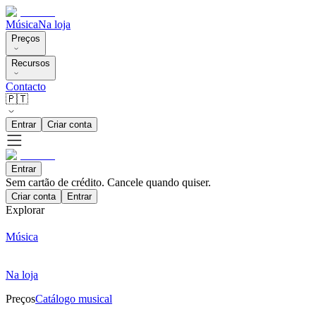
Música
Na loja
Preços
Recursos
Contacto
🇵🇹
Entrar
Criar conta
Entrar
Sem cartão de crédito. Cancele quando quiser.
Criar conta
Entrar
Explorar
Música
Na loja
Preços
Catálogo musical