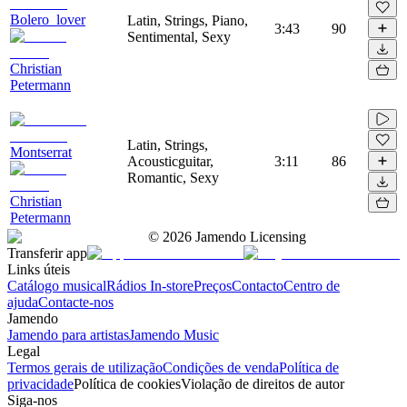
Bolero_lover
Latin, Strings, Piano,
3:43
90
Sentimental, Sexy
Christian
Petermann
Latin, Strings,
Montserrat
Acousticguitar,
3:11
86
Romantic, Sexy
Christian
Petermann
©
2026
Jamendo Licensing
Transferir app
Links úteis
Catálogo musical
Rádios In-store
Preços
Contacto
Centro de
ajuda
Contacte-nos
Jamendo
Jamendo para artistas
Jamendo Music
Legal
Termos gerais de utilização
Condições de venda
Política de
privacidade
Política de cookies
Violação de direitos de autor
Siga-nos