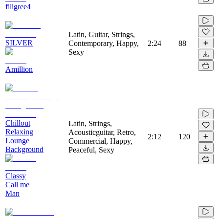
filigree4
Latin, Guitar, Strings,
SILVER
Contemporary, Happy,
2:24
88
Sexy
Amillion
Chillout
Latin, Strings,
Relaxing
Acousticguitar, Retro,
2:12
120
Lounge
Commercial, Happy,
Background
Peaceful, Sexy
Classy
Call me
Man