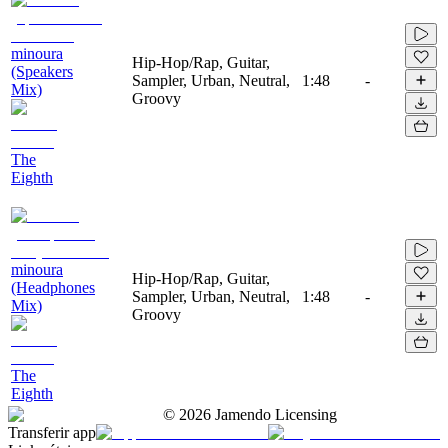
minoura
Hip-Hop/Rap, Guitar,
(Speakers
Sampler, Urban, Neutral,
1:48
-
Mix)
Groovy
The
Eighth
minoura
Hip-Hop/Rap, Guitar,
(Headphones
Sampler, Urban, Neutral,
1:48
-
Mix)
Groovy
The
Eighth
©
2026
Jamendo Licensing
Transferir app