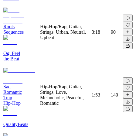
Roots
Hip-Hop/Rap, Guitar,
Sequences
Strings, Urban, Neutral,
3:18
90
Upbeat
Ogi Feel
the Beat
Sad
Hip-Hop/Rap, Guitar,
Romantic
Strings, Love,
1:53
140
Trap
Melancholic, Peaceful,
Hip-Hop
Romantic
QualityBeats