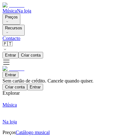
Música
Na loja
Preços
Recursos
Contacto
🇵🇹
Entrar
Criar conta
Entrar
Sem cartão de crédito. Cancele quando quiser.
Criar conta
Entrar
Explorar
Música
Na loja
Preços
Catálogo musical