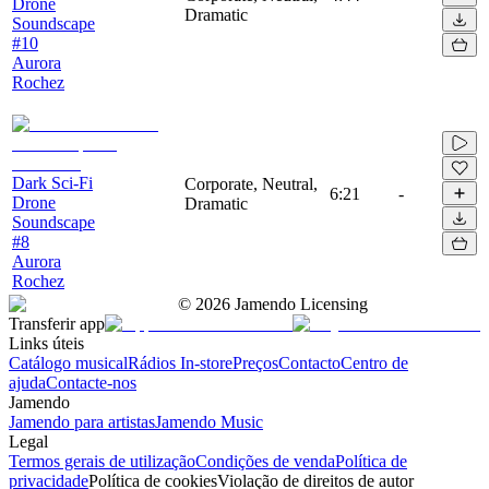
Drone
Dramatic
Soundscape
#10
Aurora
Rochez
Dark Sci-Fi
Corporate, Neutral,
6:21
-
Drone
Dramatic
Soundscape
#8
Aurora
Rochez
©
2026
Jamendo Licensing
Transferir app
Links úteis
Catálogo musical
Rádios In-store
Preços
Contacto
Centro de
ajuda
Contacte-nos
Jamendo
Jamendo para artistas
Jamendo Music
Legal
Termos gerais de utilização
Condições de venda
Política de
privacidade
Política de cookies
Violação de direitos de autor