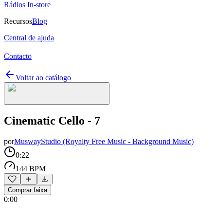
Rádios In-store
Recursos
Blog
Central de ajuda
Contacto
Voltar ao catálogo
Cinematic Cello - 7
por
MuswayStudio (Royalty Free Music - Background Music)
0:22
144 BPM
Comprar faixa
0:00