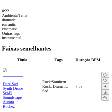
0:22
Ambiente/Tema
dramatic
romantic
cinematic
Outras tags
instrumental
Faixas semelhantes
Título
Tags
Duração
BPM
Rock/Southern
Dark Sad
Rock, Dramatic,
7:58
-
Synth Drone
Sad
Sci-Fi
Soundscape
Aurora
Rochez