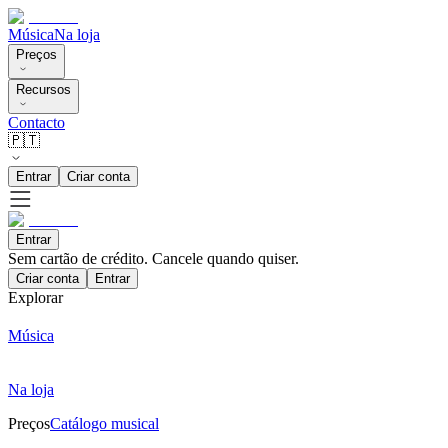
Música
Na loja
Preços
Recursos
Contacto
🇵🇹
Entrar
Criar conta
Entrar
Sem cartão de crédito. Cancele quando quiser.
Criar conta
Entrar
Explorar
Música
Na loja
Preços
Catálogo musical