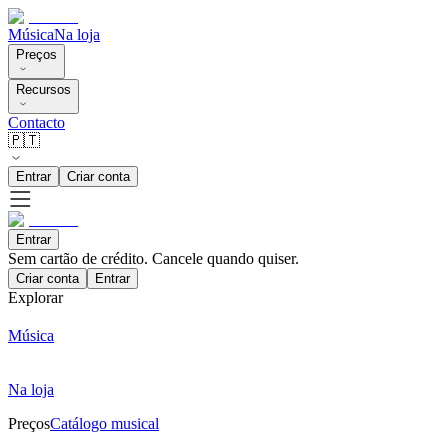
Música
Na loja
Preços
Recursos
Contacto
🇵🇹
Entrar
Criar conta
Entrar
Sem cartão de crédito. Cancele quando quiser.
Criar conta
Entrar
Explorar
Música
Na loja
Preços
Catálogo musical