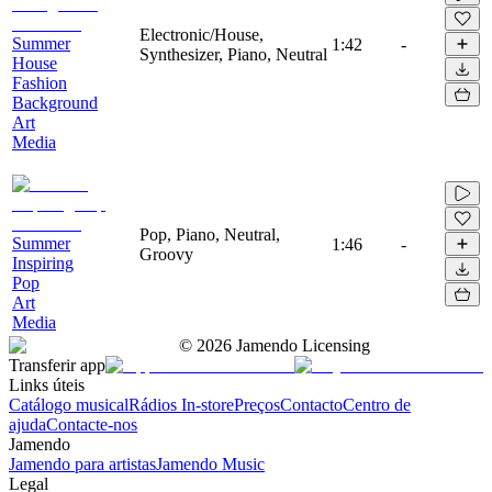
Electronic/House,
Summer
1:42
-
Synthesizer, Piano, Neutral
House
Fashion
Background
Art
Media
Pop, Piano, Neutral,
Summer
1:46
-
Groovy
Inspiring
Pop
Art
Media
©
2026
Jamendo Licensing
Transferir app
Links úteis
Catálogo musical
Rádios In-store
Preços
Contacto
Centro de
ajuda
Contacte-nos
Jamendo
Jamendo para artistas
Jamendo Music
Legal