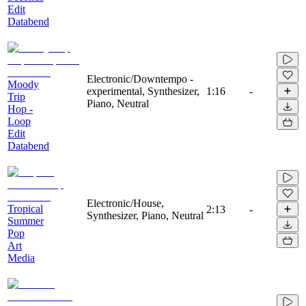
Edit
Databend
Electronic/Downtempo -
Moody
experimental, Synthesizer,
1:16
-
Trip
Piano, Neutral
Hop -
Loop
Edit
Databend
Electronic/House,
Tropical
2:13
-
Synthesizer, Piano, Neutral
Summer
Pop
Art
Media