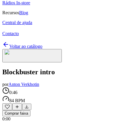
Rádios In-store
Recursos
Blog
Central de ajuda
Contacto
Voltar ao catálogo
Blockbuster intro
por
Anton Verkhotin
0:46
84 BPM
Comprar faixa
0:00