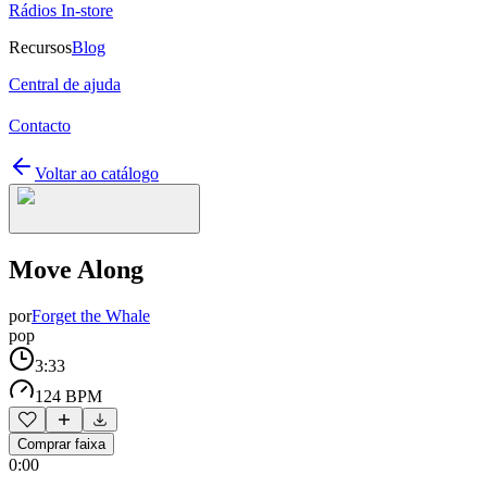
Rádios In-store
Recursos
Blog
Central de ajuda
Contacto
Voltar ao catálogo
Move Along
por
Forget the Whale
pop
3:33
124 BPM
Comprar faixa
0:00