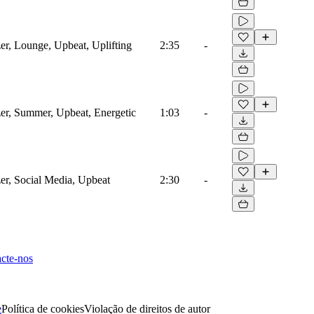
er, Lounge, Upbeat, Uplifting
2:35
-
zer, Summer, Upbeat, Energetic
1:03
-
er, Social Media, Upbeat
2:30
-
cte-nos
e
Política de cookies
Violação de direitos de autor