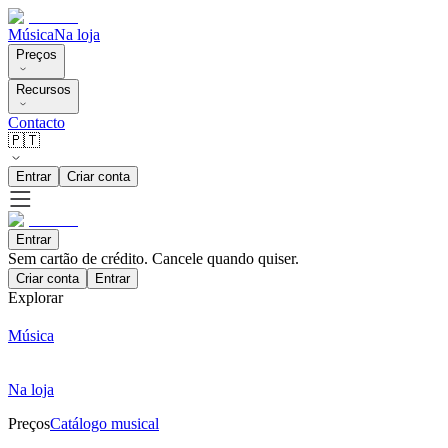
Música
Na loja
Preços
Recursos
Contacto
🇵🇹
Entrar
Criar conta
Entrar
Sem cartão de crédito. Cancele quando quiser.
Criar conta
Entrar
Explorar
Música
Na loja
Preços
Catálogo musical