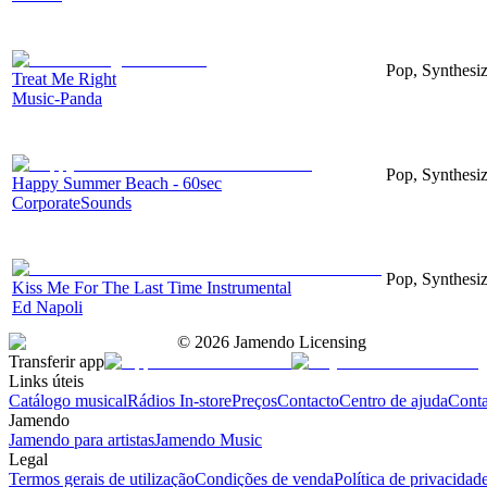
Pop, Synthesiz
Treat Me Right
Music-Panda
Pop, Synthesi
Happy Summer Beach - 60sec
CorporateSounds
Pop, Synthesiz
Kiss Me For The Last Time Instrumental
Ed Napoli
©
2026
Jamendo Licensing
Transferir app
Links úteis
Catálogo musical
Rádios In-store
Preços
Contacto
Centro de ajuda
Conta
Jamendo
Jamendo para artistas
Jamendo Music
Legal
Termos gerais de utilização
Condições de venda
Política de privacidad