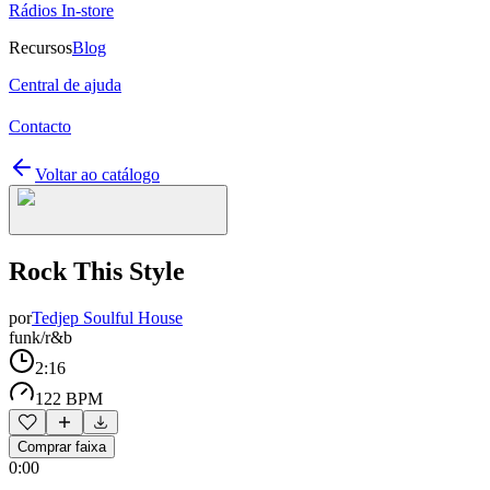
Rádios In-store
Recursos
Blog
Central de ajuda
Contacto
Voltar ao catálogo
Rock This Style
por
Tedjep Soulful House
funk/r&b
2:16
122 BPM
Comprar faixa
0:00