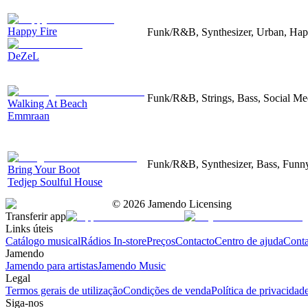
Happy Fire
Funk/R&B, Synthesizer, Urban, Ha
DeZeL
Funk/R&B, Strings, Bass, Social Me
Walking At Beach
Emmraan
Funk/R&B, Synthesizer, Bass, Funn
Bring Your Boot
Tedjep Soulful House
©
2026
Jamendo Licensing
Transferir app
Links úteis
Catálogo musical
Rádios In-store
Preços
Contacto
Centro de ajuda
Conta
Jamendo
Jamendo para artistas
Jamendo Music
Legal
Termos gerais de utilização
Condições de venda
Política de privacidad
Siga-nos