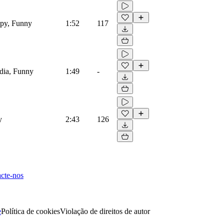
ppy, Funny
1:52
117
dia, Funny
1:49
-
y
2:43
126
cte-nos
e
Política de cookies
Violação de direitos de autor