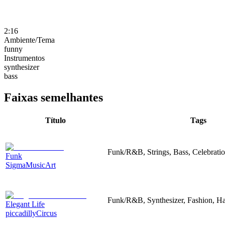
2:16
Ambiente/Tema
funny
Instrumentos
synthesizer
bass
Faixas semelhantes
Título
Tags
Funk/R&B, Strings, Bass, Celebrati
Funk
SigmaMusicArt
Funk/R&B, Synthesizer, Fashion, H
Elegant Life
piccadillyCircus