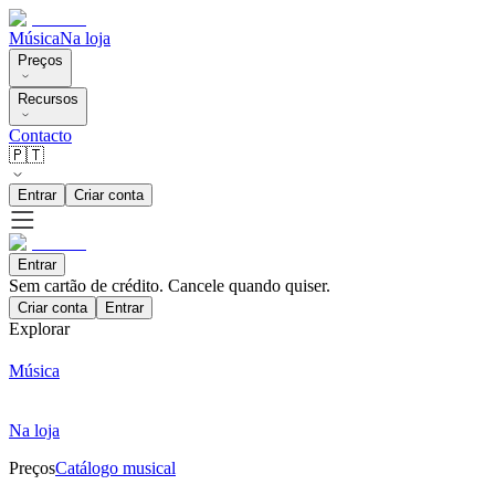
Música
Na loja
Preços
Recursos
Contacto
🇵🇹
Entrar
Criar conta
Entrar
Sem cartão de crédito. Cancele quando quiser.
Criar conta
Entrar
Explorar
Música
Na loja
Preços
Catálogo musical