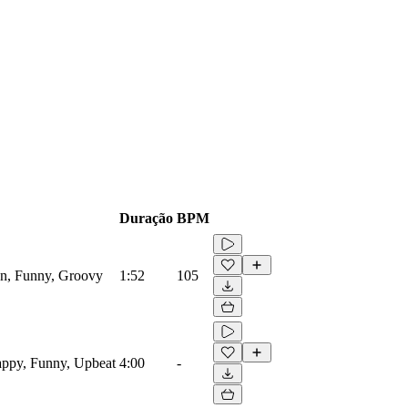
Duração
BPM
on, Funny, Groovy
1:52
105
appy, Funny, Upbeat
4:00
-