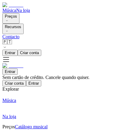
Música
Na loja
Preços
Recursos
Contacto
🇵🇹
Entrar
Criar conta
Entrar
Sem cartão de crédito. Cancele quando quiser.
Criar conta
Entrar
Explorar
Música
Na loja
Preços
Catálogo musical