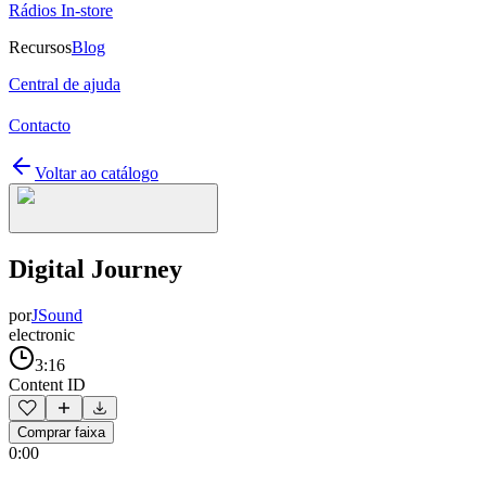
Rádios In-store
Recursos
Blog
Central de ajuda
Contacto
Voltar ao catálogo
Digital Journey
por
JSound
electronic
3:16
Content ID
Comprar faixa
0:00