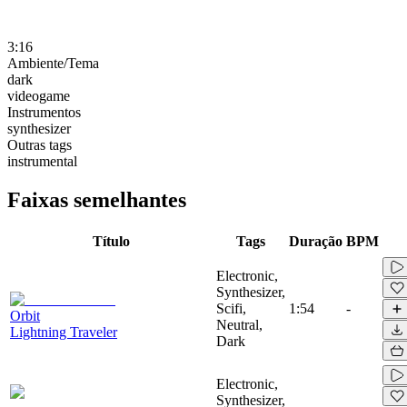
3:16
Ambiente/Tema
dark
videogame
Instrumentos
synthesizer
Outras tags
instrumental
Faixas semelhantes
Título
Tags
Duração
BPM
Electronic,
Synthesizer,
Scifi,
1:54
-
Orbit
Neutral,
Lightning Traveler
Dark
Electronic,
Synthesizer,