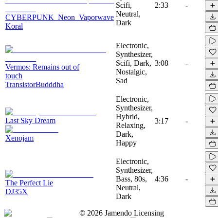
Scifi,
2:33
-
Neutral,
CYBERPUNK_Neon_Vaporwave
Dark
Koral
Electronic,
Synthesizer,
Scifi, Dark,
3:08
-
Vermos: Remains out of
Nostalgic,
touch
Sad
TransistorBudddha
Electronic,
Synthesizer,
Hybrid,
Last Sky Dream
3:17
-
Relaxing,
Dark,
Xenojam
Happy
Electronic,
Synthesizer,
Bass, 80s,
4:36
-
The Perfect Lie
Neutral,
DJ35X
Dark
©
2026
Jamendo Licensing