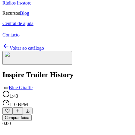
Rádios In-store
Recursos
Blog
Central de ajuda
Contacto
Voltar ao catálogo
Inspire Trailer History
por
Blue Giraffe
1:43
110 BPM
Comprar faixa
0:00