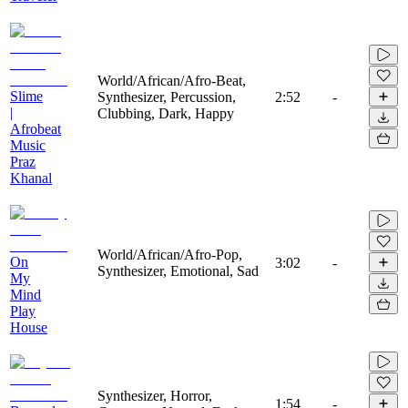
World/African/Afro-Beat,
Slime
Synthesizer, Percussion,
2:52
-
|
Clubbing, Dark, Happy
Afrobeat
Music
Praz
Khanal
World/African/Afro-Pop,
On
3:02
-
Synthesizer, Emotional, Sad
My
Mind
Play
House
Synthesizer, Horror,
1:54
-