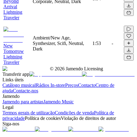
Beyond
Corporate, Neutral, Dark
Arrival
Lightning
Traveler
Ambient/New Age,
Synthesizer, Scifi, Neutral,
1:53
-
New
Dark
Tomorrow
Lightning
Traveler
©
2026
Jamendo Licensing
Transferir app
Links úteis
Catálogo musical
Rádios In-store
Preços
Contacto
Centro de
ajuda
Contacte-nos
Jamendo
Jamendo para artistas
Jamendo Music
Legal
Termos gerais de utilização
Condições de venda
Política de
privacidade
Política de cookies
Violação de direitos de autor
Siga-nos