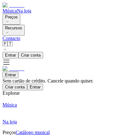
Música
Na loja
Preços
Recursos
Contacto
🇵🇹
Entrar
Criar conta
Entrar
Sem cartão de crédito. Cancele quando quiser.
Criar conta
Entrar
Explorar
Música
Na loja
Preços
Catálogo musical