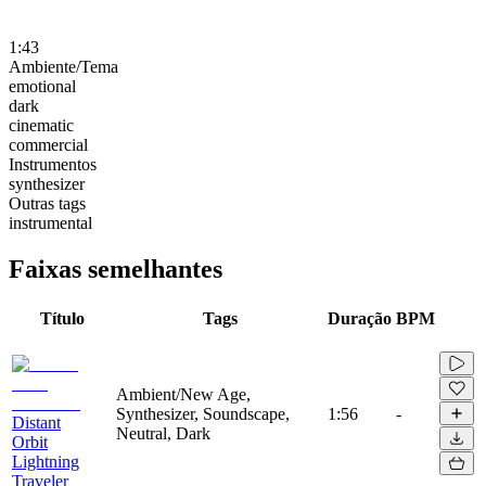
1:43
Ambiente/Tema
emotional
dark
cinematic
commercial
Instrumentos
synthesizer
Outras tags
instrumental
Faixas semelhantes
Título
Tags
Duração
BPM
Ambient/New Age,
Synthesizer, Soundscape,
1:56
-
Distant
Neutral, Dark
Orbit
Lightning
Traveler