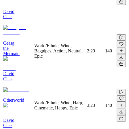
David
Chas
Ceasg
World/Ethnic, Wind,
the
Bagpipes, Action, Neutral,
2:29
140
Mermaid
Epic
David
Chas
Otherworld
World/Ethnic, Wind, Harp,
3:23
140
Cinematic, Happy, Epic
David
Chas