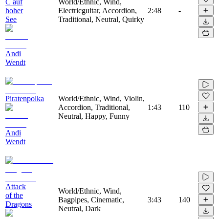
C auf
World/Ethnic, Wind,
hoher
Electricguitar, Accordion,
2:48
-
See
Traditional, Neutral, Quirky
Andi
Wendt
Piratenpolka
World/Ethnic, Wind, Violin,
Accordion, Traditional,
1:43
110
Neutral, Happy, Funny
Andi
Wendt
Attack
World/Ethnic, Wind,
of the
Bagpipes, Cinematic,
3:43
140
Dragons
Neutral, Dark