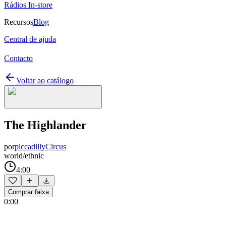
Rádios In-store
Recursos
Blog
Central de ajuda
Contacto
Voltar ao catálogo
The Highlander
por
piccadillyCircus
world/ethnic
4:00
Comprar faixa
0:00