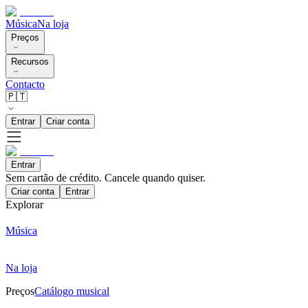
Música
Na loja
Preços
Recursos
Contacto
🇵🇹
Entrar
Criar conta
Entrar
Sem cartão de crédito. Cancele quando quiser.
Criar conta
Entrar
Explorar
Música
Na loja
Preços
Catálogo musical