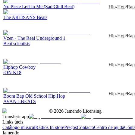
No Piece Left In Me (Sad Chill Beat)
Hip-Hop/Rap,
The ARTISANS Beats
Hip-Hop/Rap, 
Vzen - The Real Underground 1
Beat scientists
Hip-Hop/Rap, 
Hiphop Cowboy
iON K18
Hip-Hop/Rap, 
Boom Bap Old School Hip Hop
AVANT-BEATS
©
2026
Jamendo Licensing
Transferir app
Links úteis
Catálogo musical
Rádios In-store
Preços
Contacto
Centro de ajuda
Conta
Jamendo