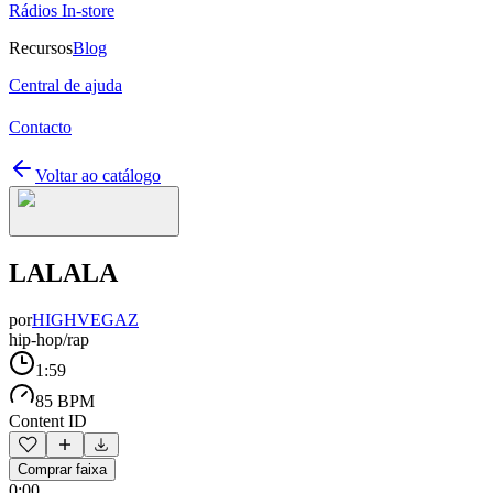
Rádios In-store
Recursos
Blog
Central de ajuda
Contacto
Voltar ao catálogo
LALALA
por
HIGHVEGAZ
hip-hop/rap
1:59
85 BPM
Content ID
Comprar faixa
0:00