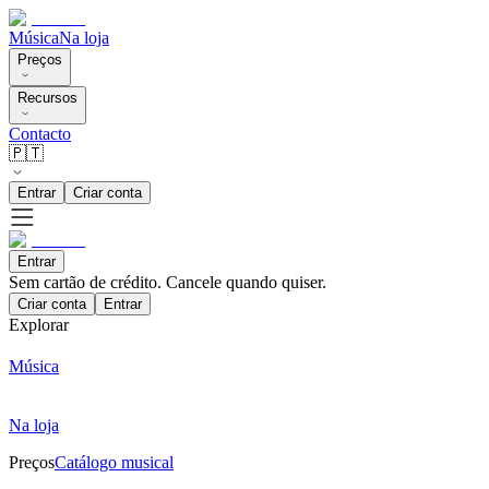
Música
Na loja
Preços
Recursos
Contacto
🇵🇹
Entrar
Criar conta
Entrar
Sem cartão de crédito. Cancele quando quiser.
Criar conta
Entrar
Explorar
Música
Na loja
Preços
Catálogo musical