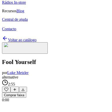
Rádios In-store
Recursos
Blog
Central de ajuda
Contacto
Voltar ao catálogo
Fool Yourself
por
Luke Metzler
alternative
2:55
Comprar faixa
0:00