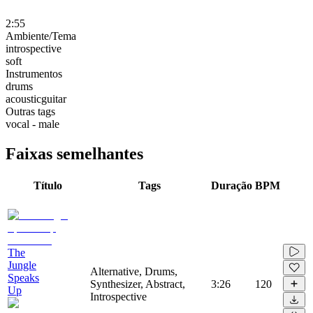
2:55
Ambiente/Tema
introspective
soft
Instrumentos
drums
acousticguitar
Outras tags
vocal - male
Faixas semelhantes
Título
Tags
Duração
BPM
The
Jungle
Alternative, Drums,
Speaks
Synthesizer, Abstract,
3:26
120
Up
Introspective