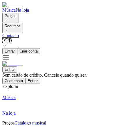
Música
Na loja
Preços
Recursos
Contacto
🇵🇹
Entrar
Criar conta
Entrar
Sem cartão de crédito. Cancele quando quiser.
Criar conta
Entrar
Explorar
Música
Na loja
Preços
Catálogo musical