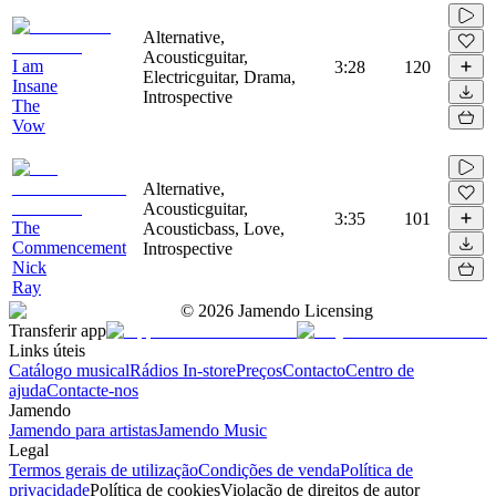
Alternative,
Acousticguitar,
I am
3:28
120
Electricguitar, Drama,
Insane
Introspective
The
Vow
Alternative,
Acousticguitar,
3:35
101
The
Acousticbass, Love,
Commencement
Introspective
Nick
Ray
©
2026
Jamendo Licensing
Transferir app
Links úteis
Catálogo musical
Rádios In-store
Preços
Contacto
Centro de
ajuda
Contacte-nos
Jamendo
Jamendo para artistas
Jamendo Music
Legal
Termos gerais de utilização
Condições de venda
Política de
privacidade
Política de cookies
Violação de direitos de autor