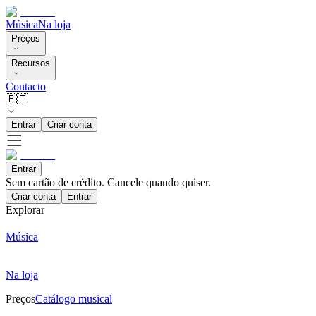
Música
Na loja
Preços
Recursos
Contacto
🇵🇹
Entrar
Criar conta
Entrar
Sem cartão de crédito. Cancele quando quiser.
Criar conta
Entrar
Explorar
Música
Na loja
Preços
Catálogo musical