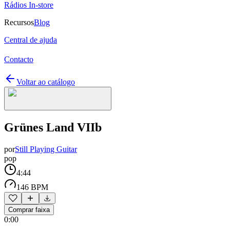
Rádios In-store
Recursos
Blog
Central de ajuda
Contacto
Voltar ao catálogo
Grünes Land VIIb
por
Still Playing Guitar
pop
4:44
146 BPM
Comprar faixa
0:00