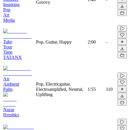
Groovy
Inspiring
Pop
Art
Media
Take
Pop, Guitar, Happy
2:00
-
Your
Time
TATANX
Air
Ambient
Pop, Electricguitar,
Palm
Electroamplified, Neutral,
1:55
110
Uplifting
Nazar
Hrushko