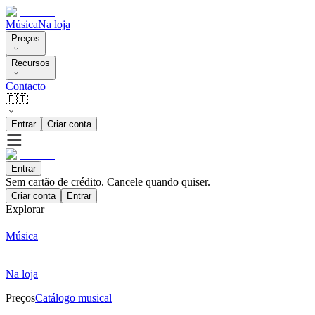
Música
Na loja
Preços
Recursos
Contacto
🇵🇹
Entrar
Criar conta
Entrar
Sem cartão de crédito. Cancele quando quiser.
Criar conta
Entrar
Explorar
Música
Na loja
Preços
Catálogo musical