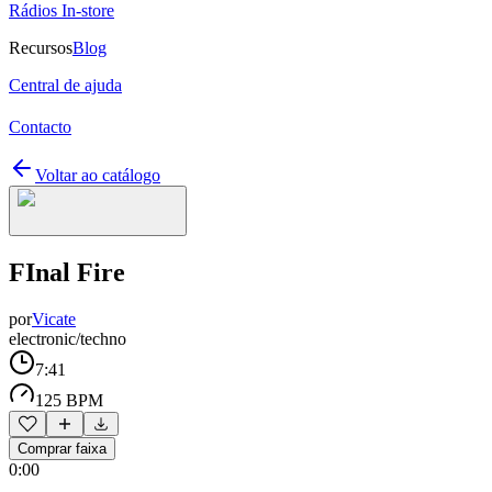
Rádios In-store
Recursos
Blog
Central de ajuda
Contacto
Voltar ao catálogo
FInal Fire
por
Vicate
electronic/techno
7:41
125 BPM
Comprar faixa
0:00