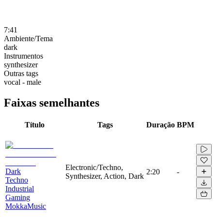
7:41
Ambiente/Tema
dark
Instrumentos
synthesizer
Outras tags
vocal - male
Faixas semelhantes
Título
Tags
Duração
BPM
Electronic/Techno,
Dark
2:20
-
Synthesizer, Action, Dark
Techno
Industrial
Gaming
MokkaMusic