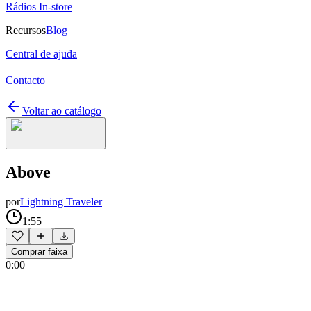
Rádios In-store
Recursos
Blog
Central de ajuda
Contacto
Voltar ao catálogo
Above
por
Lightning Traveler
1:55
Comprar faixa
0:00