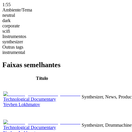
1:55
Ambiente/Tema
neutral
dark
corporate
scifi
Instrumentos
synthesizer
Outras tags
instrumental
Faixas semelhantes
Título
Synthesizer, News, Producti
Technological Documentary
Yevhen Lokhmatov
Synthesizer, Drummachine, 
Technological Documentary