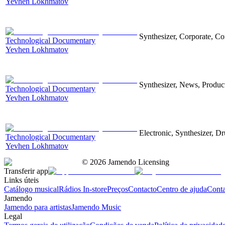
Yevhen Lokhmatov
Synthesizer, Corporate, Co
Technological Documentary
Yevhen Lokhmatov
Synthesizer, News, Producti
Technological Documentary
Yevhen Lokhmatov
Electronic, Synthesizer, D
Technological Documentary
Yevhen Lokhmatov
©
2026
Jamendo Licensing
Transferir app
Links úteis
Catálogo musical
Rádios In-store
Preços
Contacto
Centro de ajuda
Conta
Jamendo
Jamendo para artistas
Jamendo Music
Legal