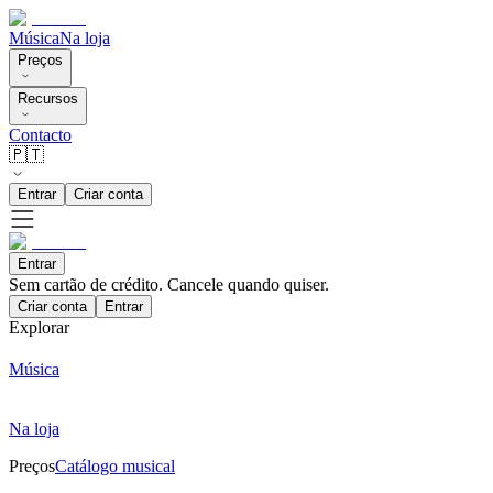
Música
Na loja
Preços
Recursos
Contacto
🇵🇹
Entrar
Criar conta
Entrar
Sem cartão de crédito. Cancele quando quiser.
Criar conta
Entrar
Explorar
Música
Na loja
Preços
Catálogo musical