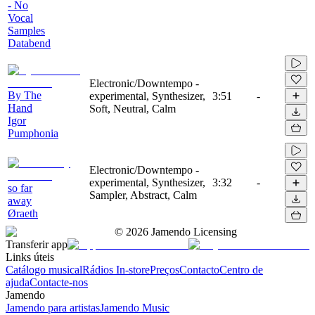
- No
Vocal
Samples
Databend
Electronic/Downtempo -
By The
experimental, Synthesizer,
3:51
-
Hand
Soft, Neutral, Calm
Igor
Pumphonia
Electronic/Downtempo -
experimental, Synthesizer,
3:32
-
so far
Sampler, Abstract, Calm
away
Øraeth
©
2026
Jamendo Licensing
Transferir app
Links úteis
Catálogo musical
Rádios In-store
Preços
Contacto
Centro de
ajuda
Contacte-nos
Jamendo
Jamendo para artistas
Jamendo Music