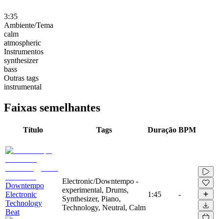
3:35
Ambiente/Tema
calm
atmospheric
Instrumentos
synthesizer
bass
Outras tags
instrumental
Faixas semelhantes
Título
Tags
Duração
BPM
Electronic/Downtempo -
Downtempo
experimental, Drums,
Electronic
1:45
-
Synthesizer, Piano,
Technology
Technology, Neutral, Calm
Beat