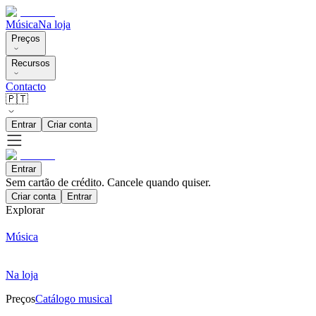
Música
Na loja
Preços
Recursos
Contacto
🇵🇹
Entrar
Criar conta
Entrar
Sem cartão de crédito. Cancele quando quiser.
Criar conta
Entrar
Explorar
Música
Na loja
Preços
Catálogo musical