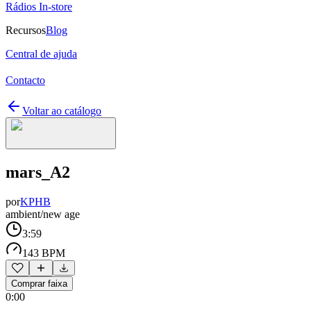
Rádios In-store
Recursos
Blog
Central de ajuda
Contacto
Voltar ao catálogo
mars_A2
por
KPHB
ambient/new age
3:59
143 BPM
Comprar faixa
0:00