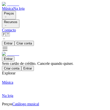
Música
Na loja
Preços
Recursos
Contacto
🇵🇹
Entrar
Criar conta
Entrar
Sem cartão de crédito. Cancele quando quiser.
Criar conta
Entrar
Explorar
Música
Na loja
Preços
Catálogo musical