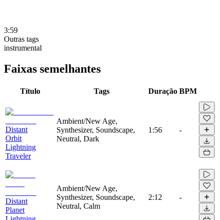
3:59
Outras tags
instrumental
Faixas semelhantes
Título
Tags
Duração
BPM
Ambient/New Age,
Distant
Synthesizer, Soundscape,
1:56
-
Orbit
Neutral, Dark
Lightning
Traveler
Ambient/New Age,
Synthesizer, Soundscape,
2:12
-
Distant
Neutral, Calm
Planet
Lightning