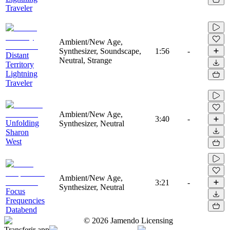
Traveler
Ambient/New Age,
Synthesizer, Soundscape,
1:56
-
Distant
Neutral, Strange
Territory
Lightning
Traveler
Ambient/New Age,
3:40
-
Unfolding
Synthesizer, Neutral
Sharon
West
Ambient/New Age,
3:21
-
Synthesizer, Neutral
Focus
Frequencies
Databend
©
2026
Jamendo Licensing
Transferir app