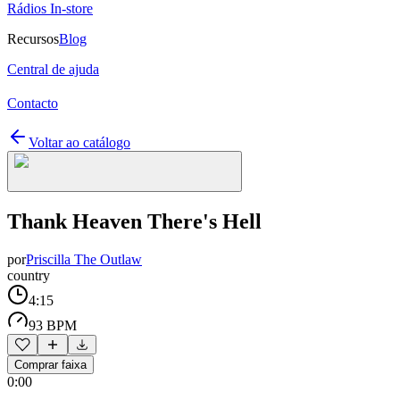
Rádios In-store
Recursos
Blog
Central de ajuda
Contacto
Voltar ao catálogo
Thank Heaven There's Hell
por
Priscilla The Outlaw
country
4:15
93 BPM
Comprar faixa
0:00