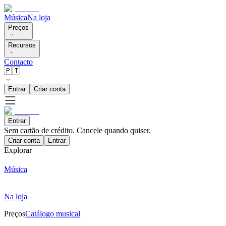
Música
Na loja
Preços
Recursos
Contacto
🇵🇹
Entrar
Criar conta
Entrar
Sem cartão de crédito. Cancele quando quiser.
Criar conta
Entrar
Explorar
Música
Na loja
Preços
Catálogo musical