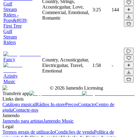
Country, Strings,
Gulf
Acousticguitar, Love,
Stream
3:25
144
Commercial, Emotional,
Riders -
Romantic
Pops&#039;
First Tree
Gulf
Stream
Riders
Fancy
Country, Acousticguitar,
Electricguitar, Travel,
1:58
-
Emotional
Azinity
Music
©
2026
Jamendo Licensing
Transferir app
Links úteis
Catálogo musical
Rádios In-store
Preços
Contacto
Centro de
ajuda
Contacte-nos
Jamendo
Jamendo para artistas
Jamendo Music
Legal
Termos gerais de utilização
Condições de venda
Política de