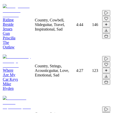
Riding
Country, Cowbell,
Beside
Slideguitar, Travel,
4:44
146
Jesses
Inspirational, Sad
Gun
Priscilla
The
Outlaw
Country, Strings,
Where
Acousticguitar, Love,
4:27
123
Are My
Emotional, Sad
Car Keys
Mike
Hyden