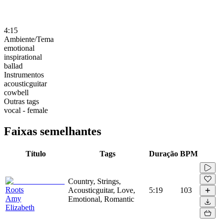
4:15
Ambiente/Tema
emotional
inspirational
ballad
Instrumentos
acousticguitar
cowbell
Outras tags
vocal - female
Faixas semelhantes
Título
Tags
Duração
BPM
Country, Strings,
Roots
Acousticguitar, Love,
5:19
103
Amy
Emotional, Romantic
Elizabeth