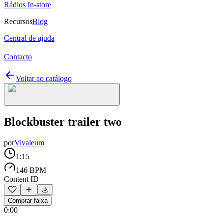
Rádios In-store
Recursos
Blog
Central de ajuda
Contacto
Voltar ao catálogo
Blockbuster trailer two
por
Vivaleum
1:15
146 BPM
Content ID
Comprar faixa
0:00