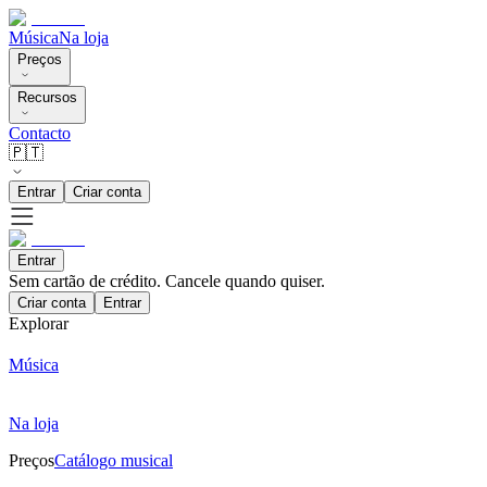
Música
Na loja
Preços
Recursos
Contacto
🇵🇹
Entrar
Criar conta
Entrar
Sem cartão de crédito. Cancele quando quiser.
Criar conta
Entrar
Explorar
Música
Na loja
Preços
Catálogo musical