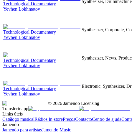
Synthesizer, Drummachine, 
Technological Documentary
Yevhen Lokhmatov
Synthesizer, Corporate, Co
Technological Documentary
Yevhen Lokhmatov
Synthesizer, News, Producti
Technological Documentary
Yevhen Lokhmatov
Electronic, Synthesizer, D
Technological Documentary
Yevhen Lokhmatov
©
2026
Jamendo Licensing
Transferir app
Links úteis
Catálogo musical
Rádios In-store
Preços
Contacto
Centro de ajuda
Conta
Jamendo
Jamendo para artistas
Jamendo Music