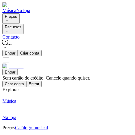
Música
Na loja
Preços
Recursos
Contacto
🇵🇹
Entrar
Criar conta
Entrar
Sem cartão de crédito. Cancele quando quiser.
Criar conta
Entrar
Explorar
Música
Na loja
Preços
Catálogo musical