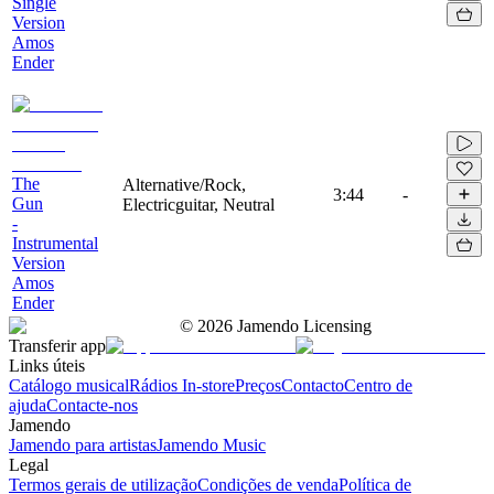
Single
Version
Amos
Ender
The
Alternative/Rock,
3:44
-
Gun
Electricguitar, Neutral
-
Instrumental
Version
Amos
Ender
©
2026
Jamendo Licensing
Transferir app
Links úteis
Catálogo musical
Rádios In-store
Preços
Contacto
Centro de
ajuda
Contacte-nos
Jamendo
Jamendo para artistas
Jamendo Music
Legal
Termos gerais de utilização
Condições de venda
Política de