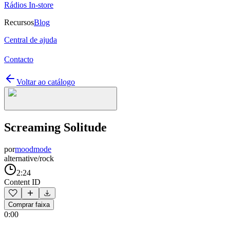
Rádios In-store
Recursos
Blog
Central de ajuda
Contacto
Voltar ao catálogo
Screaming Solitude
por
moodmode
alternative/rock
2:24
Content ID
Comprar faixa
0:00