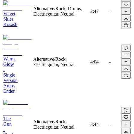
Alternative/Rock, Drums,
2:47
-
Velvet
Electricguitar, Neutral
Skies
Kosash
Warm
Alternative/Rock,
4:04
-
Glow
Electricguitar, Neutral
-
Single
Version
Amos
Ender
The
Alternative/Rock,
Gun
3:44
-
Electricguitar, Neutral
-