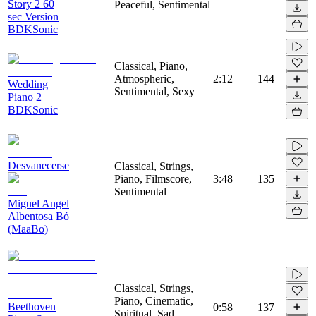
Story 2 60
Peaceful, Sentimental
sec Version
BDKSonic
Classical, Piano,
Atmospheric,
2:12
144
Wedding
Sentimental, Sexy
Piano 2
BDKSonic
Desvanecerse
Classical, Strings,
Piano, Filmscore,
3:48
135
Sentimental
Miguel Angel
Albentosa Bó
(MaaBo)
Classical, Strings,
Piano, Cinematic,
Beethoven
0:58
137
Spiritual, Sad,