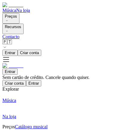
Música
Na loja
Preços
Recursos
Contacto
🇵🇹
Entrar
Criar conta
Entrar
Sem cartão de crédito. Cancele quando quiser.
Criar conta
Entrar
Explorar
Música
Na loja
Preços
Catálogo musical