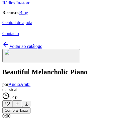
Rádios In-store
Recursos
Blog
Central de ajuda
Contacto
Voltar ao catálogo
Beautiful Melancholic Piano
por
AudioAmbi
classical
2:10
Comprar faixa
0:00