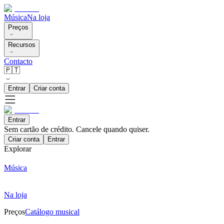
Música
Na loja
Preços
Recursos
Contacto
🇵🇹
Entrar
Criar conta
Entrar
Sem cartão de crédito. Cancele quando quiser.
Criar conta
Entrar
Explorar
Música
Na loja
Preços
Catálogo musical