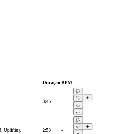
Duração
BPM
3:45
-
, Uplifting
2:53
-