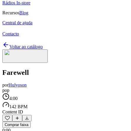
Rádios In-store
Recursos
Blog
Central de ajuda
Contacto
Voltar ao catálogo
Farewell
por
Hulyoson
pop
4:00
142 BPM
Content ID
Comprar faixa
0:00