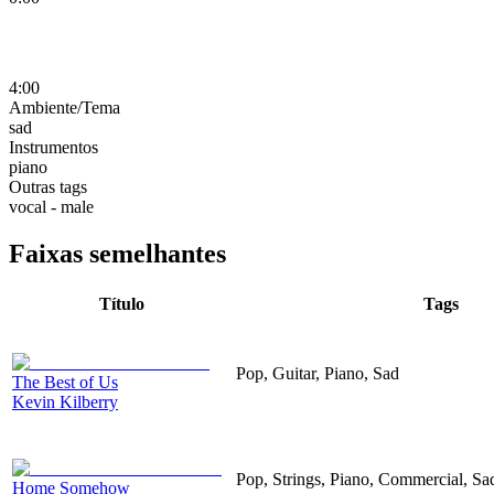
4:00
Ambiente/Tema
sad
Instrumentos
piano
Outras tags
vocal - male
Faixas semelhantes
Título
Tags
Pop, Guitar, Piano, Sad
The Best of Us
Kevin Kilberry
Pop, Strings, Piano, Commercial, Sad
Home Somehow