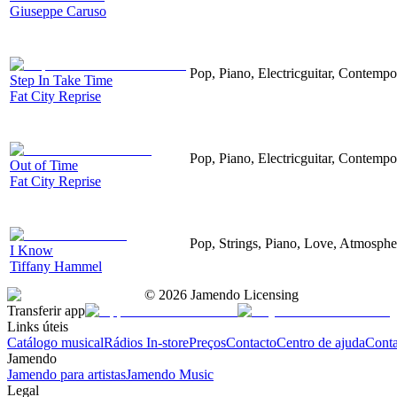
Giuseppe Caruso
Pop, Piano, Electricguitar, Contempo
Step In Take Time
Fat City Reprise
Pop, Piano, Electricguitar, Contempo
Out of Time
Fat City Reprise
Pop, Strings, Piano, Love, Atmosphe
I Know
Tiffany Hammel
©
2026
Jamendo Licensing
Transferir app
Links úteis
Catálogo musical
Rádios In-store
Preços
Contacto
Centro de ajuda
Conta
Jamendo
Jamendo para artistas
Jamendo Music
Legal