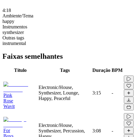
4:18
Ambiente/Tema
happy
Instrumentos
synthesizer
Outras tags
instrumental
Faixas semelhantes
Título
Tags
Duração
BPM
Electronic/House,
Synthesizer, Lounge,
3:15
-
Pink
Happy, Peaceful
Rose
Wavit
Electronic/House,
For
Synthesizer, Percussion,
3:08
-
Boys
Happy