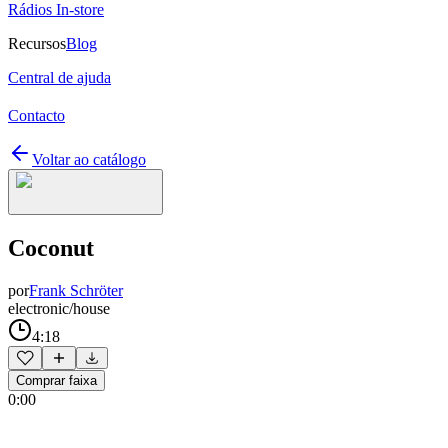
Rádios In-store
Recursos
Blog
Central de ajuda
Contacto
Voltar ao catálogo
Coconut
por
Frank Schröter
electronic/house
4:18
Comprar faixa
0:00