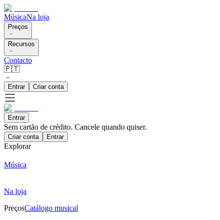
Música
Na loja
Preços
Recursos
Contacto
🇵🇹
Entrar
Criar conta
Entrar
Sem cartão de crédito. Cancele quando quiser.
Criar conta
Entrar
Explorar
Música
Na loja
Preços
Catálogo musical