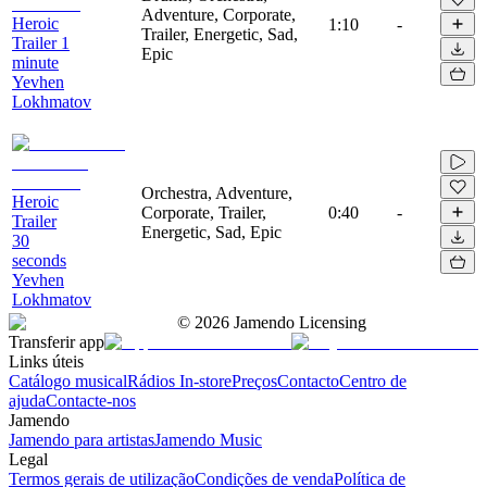
Adventure, Corporate,
Heroic
1:10
-
Trailer, Energetic, Sad,
Trailer 1
Epic
minute
Yevhen
Lokhmatov
Orchestra, Adventure,
Heroic
Corporate, Trailer,
0:40
-
Trailer
Energetic, Sad, Epic
30
seconds
Yevhen
Lokhmatov
©
2026
Jamendo Licensing
Transferir app
Links úteis
Catálogo musical
Rádios In-store
Preços
Contacto
Centro de
ajuda
Contacte-nos
Jamendo
Jamendo para artistas
Jamendo Music
Legal
Termos gerais de utilização
Condições de venda
Política de