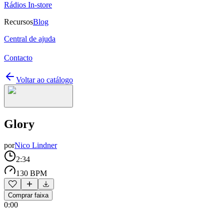
Rádios In-store
Recursos
Blog
Central de ajuda
Contacto
Voltar ao catálogo
Glory
por
Nico Lindner
2:34
130 BPM
Comprar faixa
0:00