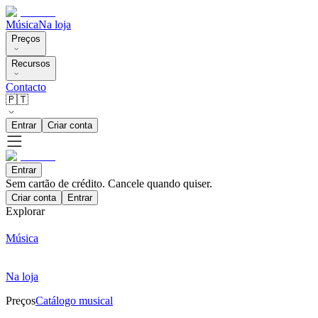
Música
Na loja
Preços
Recursos
Contacto
🇵🇹
Entrar
Criar conta
Entrar
Sem cartão de crédito. Cancele quando quiser.
Criar conta
Entrar
Explorar
Música
Na loja
Preços
Catálogo musical