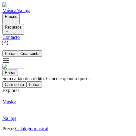
Música
Na loja
Preços
Recursos
Contacto
🇵🇹
Entrar
Criar conta
Entrar
Sem cartão de crédito. Cancele quando quiser.
Criar conta
Entrar
Explorar
Música
Na loja
Preços
Catálogo musical