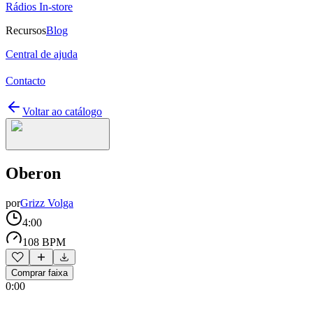
Rádios In-store
Recursos
Blog
Central de ajuda
Contacto
Voltar ao catálogo
Oberon
por
Grizz Volga
4:00
108 BPM
Comprar faixa
0:00