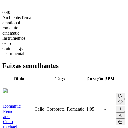
0:40
Ambiente/Tema
emotional
romantic
cinematic
Instrumentos
cello
Outras tags
instrumental
Faixas semelhantes
Título
Tags
Duração
BPM
Romantic
Cello, Corporate, Romantic
1:05
-
Piano
and
Cello
michael