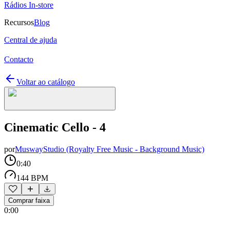
Rádios In-store
Recursos
Blog
Central de ajuda
Contacto
Voltar ao catálogo
Cinematic Cello - 4
por
MuswayStudio (Royalty Free Music - Background Music)
0:40
144 BPM
Comprar faixa
0:00