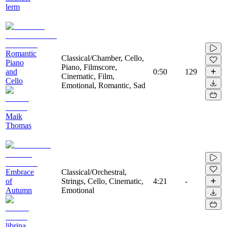
lerm
Romantic
Classical/Chamber, Cello,
Piano
Piano, Filmscore,
and
0:50
129
Cinematic, Film,
Cello
Emotional, Romantic, Sad
Maik
Thomas
Embrace
Classical/Orchestral,
of
Strings, Cello, Cinematic,
4:21
-
Autumn
Emotional
librina