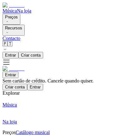
Música
Na loja
Preços
Recursos
Contacto
🇵🇹
Entrar
Criar conta
Entrar
Sem cartão de crédito. Cancele quando quiser.
Criar conta
Entrar
Explorar
Música
Na loja
Preços
Catálogo musical