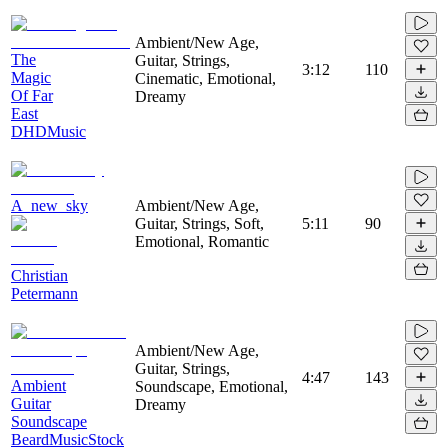
Ambient/New Age,
The
Guitar, Strings,
3:12
110
Magic
Cinematic, Emotional,
Of Far
Dreamy
East
DHDMusic
A_new_sky
Ambient/New Age,
Guitar, Strings, Soft,
5:11
90
Emotional, Romantic
Christian
Petermann
Ambient/New Age,
Guitar, Strings,
4:47
143
Ambient
Soundscape, Emotional,
Guitar
Dreamy
Soundscape
BeardMusicStock