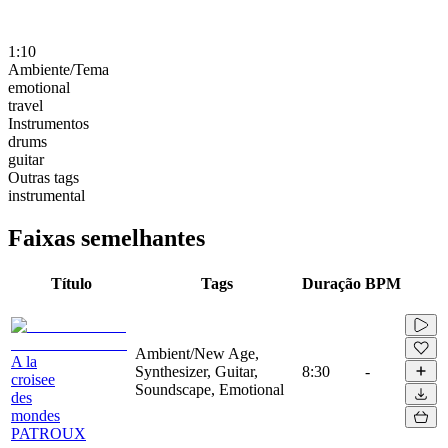
1:10
Ambiente/Tema
emotional
travel
Instrumentos
drums
guitar
Outras tags
instrumental
Faixas semelhantes
Título
Tags
Duração
BPM
Ambient/New Age,
A la
Synthesizer, Guitar,
8:30
-
croisee
Soundscape, Emotional
des
mondes
PATROUX