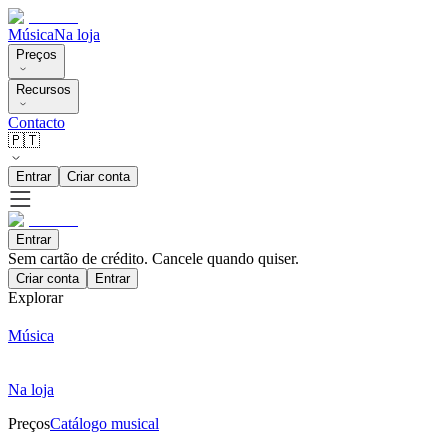
Música
Na loja
Preços
Recursos
Contacto
🇵🇹
Entrar
Criar conta
Entrar
Sem cartão de crédito. Cancele quando quiser.
Criar conta
Entrar
Explorar
Música
Na loja
Preços
Catálogo musical