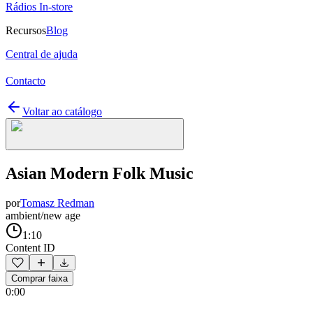
Rádios In-store
Recursos
Blog
Central de ajuda
Contacto
Voltar ao catálogo
Asian Modern Folk Music
por
Tomasz Redman
ambient/new age
1:10
Content ID
Comprar faixa
0:00