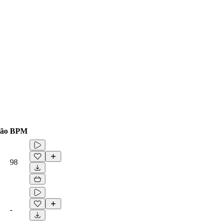
ão
BPM
98
-