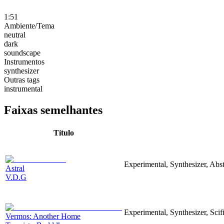
1:51
Ambiente/Tema
neutral
dark
soundscape
Instrumentos
synthesizer
Outras tags
instrumental
Faixas semelhantes
Título
Experimental, Synthesizer, Abst
Astral
V.D.G
Experimental, Synthesizer, Scif
Vermos: Another Home