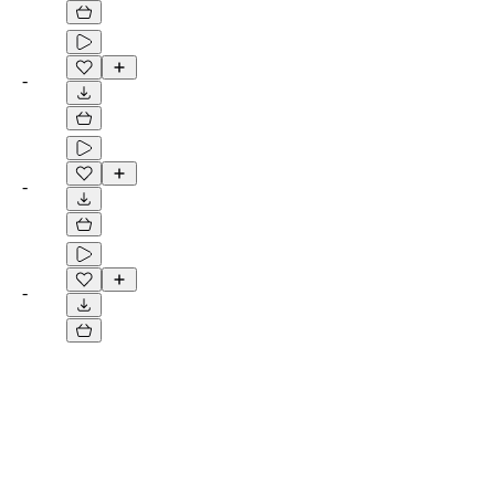
-
-
-