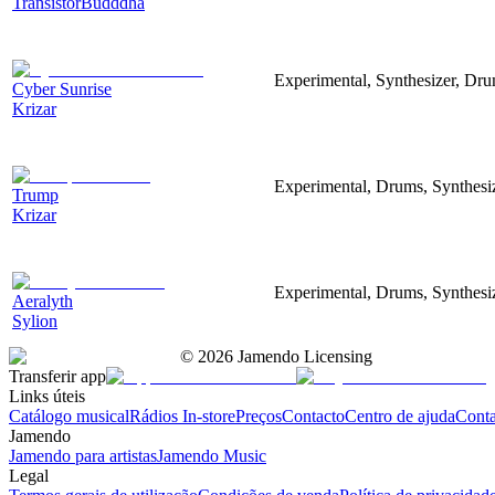
TransistorBudddha
Experimental, Synthesizer, Dr
Cyber Sunrise
Krizar
Experimental, Drums, Synthesiz
Trump
Krizar
Experimental, Drums, Synthesi
Aeralyth
Sylion
©
2026
Jamendo Licensing
Transferir app
Links úteis
Catálogo musical
Rádios In-store
Preços
Contacto
Centro de ajuda
Conta
Jamendo
Jamendo para artistas
Jamendo Music
Legal