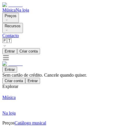
Música
Na loja
Preços
Recursos
Contacto
🇵🇹
Entrar
Criar conta
Entrar
Sem cartão de crédito. Cancele quando quiser.
Criar conta
Entrar
Explorar
Música
Na loja
Preços
Catálogo musical