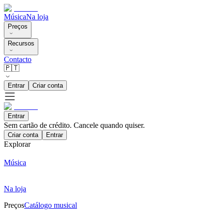
Música
Na loja
Preços
Recursos
Contacto
🇵🇹
Entrar
Criar conta
Entrar
Sem cartão de crédito. Cancele quando quiser.
Criar conta
Entrar
Explorar
Música
Na loja
Preços
Catálogo musical