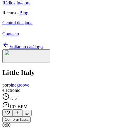
Rádios In-store
Recursos
Blog
Central de ajuda
Contacto
Voltar ao catálogo
Little Italy
por
pinegroove
electronic
2:12
107 BPM
Comprar faixa
0:00