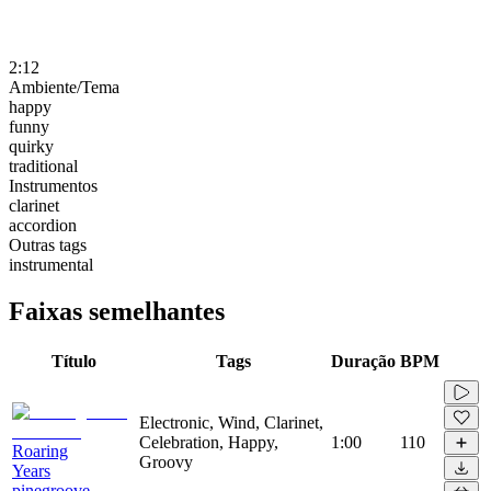
2:12
Ambiente/Tema
happy
funny
quirky
traditional
Instrumentos
clarinet
accordion
Outras tags
instrumental
Faixas semelhantes
Título
Tags
Duração
BPM
Electronic, Wind, Clarinet,
Celebration, Happy,
1:00
110
Roaring
Groovy
Years
pinegroove