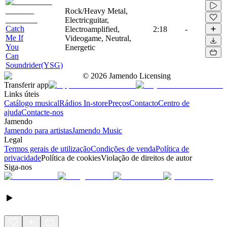
Rock/Heavy Metal,
Electricguitar,
Catch
Electroamplified,
2:18
-
Me If
Videogame, Neutral,
You
Energetic
Can
Soundrider(YSG)
©
2026
Jamendo Licensing
Transferir app
Links úteis
Catálogo musical
Rádios In-store
Preços
Contacto
Centro de
ajuda
Contacte-nos
Jamendo
Jamendo para artistas
Jamendo Music
Legal
Termos gerais de utilização
Condições de venda
Política de
privacidade
Política de cookies
Violação de direitos de autor
Siga-nos