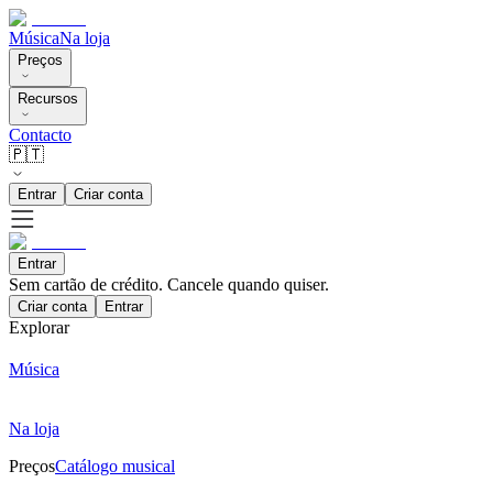
Música
Na loja
Preços
Recursos
Contacto
🇵🇹
Entrar
Criar conta
Entrar
Sem cartão de crédito. Cancele quando quiser.
Criar conta
Entrar
Explorar
Música
Na loja
Preços
Catálogo musical