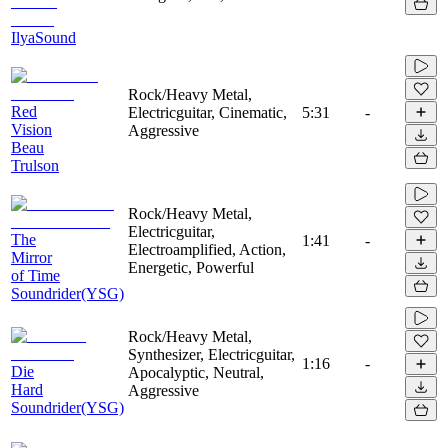
IlyaSound
Rock/Heavy Metal,
Red
Electricguitar, Cinematic,
5:31
-
Vision
Aggressive
Beau
Trulson
Rock/Heavy Metal,
Electricguitar,
The
1:41
-
Electroamplified, Action,
Mirror
Energetic, Powerful
of Time
Soundrider(YSG)
Rock/Heavy Metal,
Synthesizer, Electricguitar,
1:16
-
Die
Apocalyptic, Neutral,
Hard
Aggressive
Soundrider(YSG)