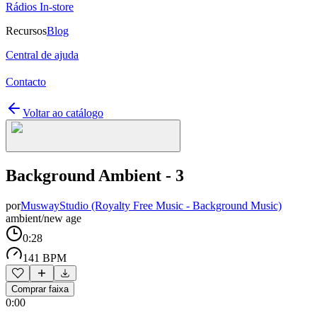
Rádios In-store
Recursos
Blog
Central de ajuda
Contacto
Voltar ao catálogo
Background Ambient - 3
por
MuswayStudio (Royalty Free Music - Background Music)
ambient/new age
0:28
141 BPM
Comprar faixa
0:00