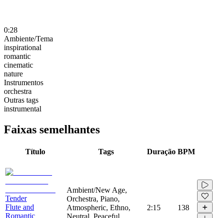
0:28
Ambiente/Tema
inspirational
romantic
cinematic
nature
Instrumentos
orchestra
Outras tags
instrumental
Faixas semelhantes
Título
Tags
Duração
BPM
Ambient/New Age,
Tender
Orchestra, Piano,
Flute and
Atmospheric, Ethno,
2:15
138
Romantic
Neutral, Peaceful,