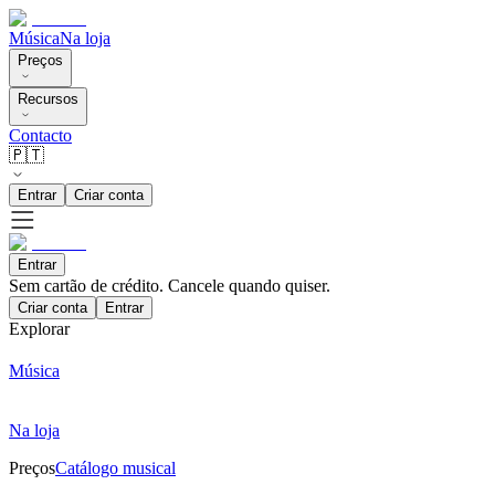
Música
Na loja
Preços
Recursos
Contacto
🇵🇹
Entrar
Criar conta
Entrar
Sem cartão de crédito. Cancele quando quiser.
Criar conta
Entrar
Explorar
Música
Na loja
Preços
Catálogo musical