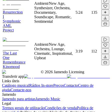
Ambient/New Age,
Synthesizer, Orchestra,
Resurrection
Documentary,
5:24
135
I
Soundscape, Romantic,
Symphonic
Sentimental
AML
Project
Ambient/New Age,
Orchestra, Lounge,
3:19
112
The Last
Cinematic, Inspirational,
One
Upbeat
Remembrance
Kinomood
©
2026
Jamendo Licensing
Transferir app
Links úteis
Catálogo musical
Rádios In-store
Preços
Contacto
Centro de
ajuda
Contacte-nos
Jamendo
Jamendo para artistas
Jamendo Music
Legal
Termos gerais de utilização
Condições de venda
Política de