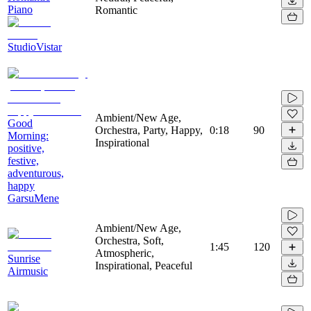
Piano
Romantic
StudioVistar
Ambient/New Age,
Good
Orchestra, Party, Happy,
0:18
90
Morning:
Inspirational
positive,
festive,
adventurous,
happy
GarsuMene
Ambient/New Age,
Orchestra, Soft,
1:45
120
Atmospheric,
Sunrise
Inspirational, Peaceful
Airmusic