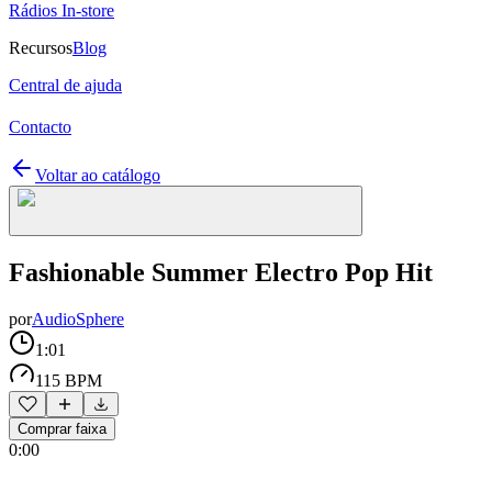
Rádios In-store
Recursos
Blog
Central de ajuda
Contacto
Voltar ao catálogo
Fashionable Summer Electro Pop Hit
por
AudioSphere
1:01
115 BPM
Comprar faixa
0:00