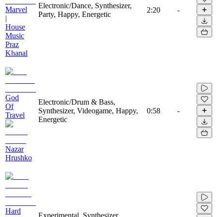
Electronic/Dance, Synthesizer,
Marvel
2:20
-
Party, Happy, Energetic
|
House
Music
Praz
Khanal
God
Electronic/Drum & Bass,
Of
Synthesizer, Videogame, Happy,
0:58
-
Travel
Energetic
Nazar
Hrushko
Hard
Experimental, Synthesizer,