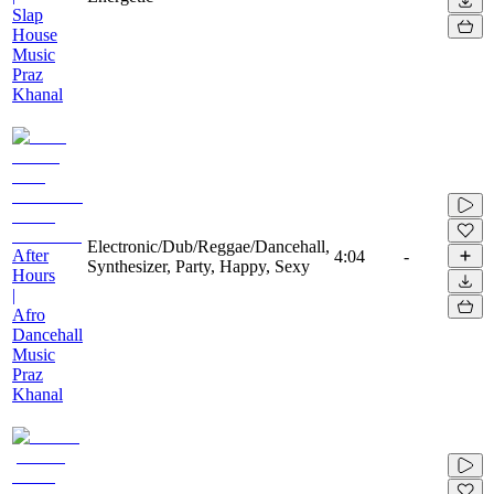
Slap
House
Music
Praz
Khanal
Electronic/Dub/Reggae/Dancehall,
After
4:04
-
Synthesizer, Party, Happy, Sexy
Hours
|
Afro
Dancehall
Music
Praz
Khanal