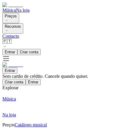
Música
Na loja
Preços
Recursos
Contacto
🇵🇹
Entrar
Criar conta
Entrar
Sem cartão de crédito. Cancele quando quiser.
Criar conta
Entrar
Explorar
Música
Na loja
Preços
Catálogo musical