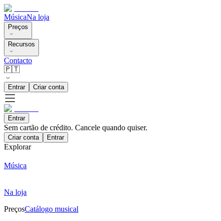
Música
Na loja
Preços
Recursos
Contacto
🇵🇹
Entrar
Criar conta
Entrar
Sem cartão de crédito. Cancele quando quiser.
Criar conta
Entrar
Explorar
Música
Na loja
Preços
Catálogo musical