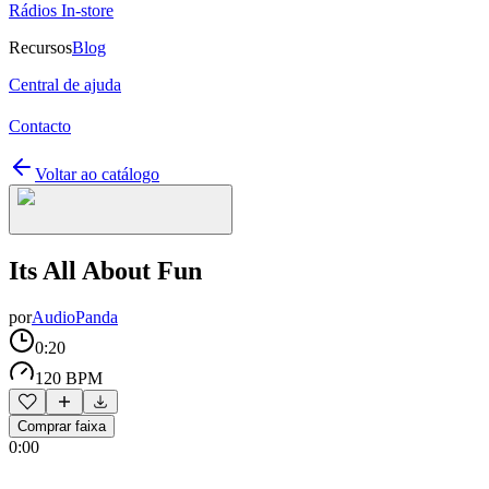
Rádios In-store
Recursos
Blog
Central de ajuda
Contacto
Voltar ao catálogo
Its All About Fun
por
AudioPanda
0:20
120 BPM
Comprar faixa
0:00