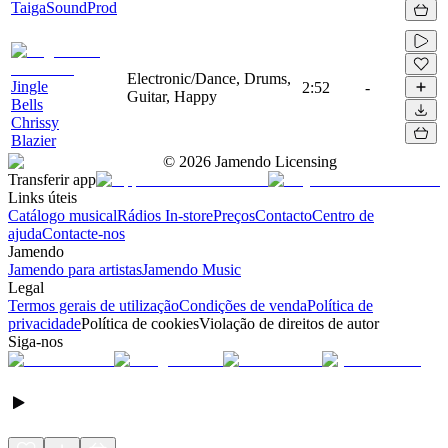
TaigaSoundProd
Electronic/Dance, Drums,
Jingle
2:52
-
Guitar, Happy
Bells
Chrissy
Blazier
©
2026
Jamendo Licensing
Transferir app
Links úteis
Catálogo musical
Rádios In-store
Preços
Contacto
Centro de
ajuda
Contacte-nos
Jamendo
Jamendo para artistas
Jamendo Music
Legal
Termos gerais de utilização
Condições de venda
Política de
privacidade
Política de cookies
Violação de direitos de autor
Siga-nos