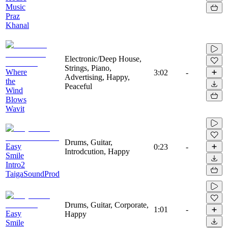
Music
Praz
Khanal
Electronic/Deep House,
Strings, Piano,
Where
3:02
-
Advertising, Happy,
the
Peaceful
Wind
Blows
Wavit
Drums, Guitar,
Easy
0:23
-
Introdcution, Happy
Smile
Intro2
TaigaSoundProd
Drums, Guitar, Corporate,
1:01
-
Easy
Happy
Smile